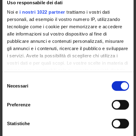
PROJECT PARTICIPANTS
Uso responsabile dei dati
Noi e
i nostri 1022 partner
trattiamo i vostri dati
Francesco Bellomi
personali, ad esempio il vostro numero IP, utilizzando
Matteo Cristani
tecnologie come i cookie per memorizzare e accedere
Associate Professor
alle informazioni sul vostro dispositivo al fine di
pubblicare annunci e contenuti personalizzati, misurare
Roberta Cuel
gli annunci e i contenuti, ricercare il pubblico e sviluppare
i servizi. Avete la possibilità di scegliere chi utilizza i
vostri dati e per quali scopi. Le vostre scelte in materia di
RESEARCH AREAS INVOLVED IN THE PROJECT
privacy sono applicabili solo su questa proprietà digitale
Intelligenza Artificiale
in cui avete effettuato le vostre scelte. È possibile
Selezione
Artificial intelligence
modificare o revocare il proprio consenso in qualsiasi
Necessari
del
momento dalla Dichiarazione sui cookie o facendo clic
consenso
sull'icona di attivazione della privacy.
Preferenze
Con il tuo consenso, vorremmo anche:
ACTIVITIES
raccogliere informazioni sulla tua posizione
Statistiche
geografica, con un'approssimazione di qualche
RESEARCH AREAS