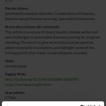
1-11
Parole chiave:
Satisfiability modulo theories; Combination of theories;
Rewrite-based theorem proving; Speculative inferences
Breve descrizione dei contenuti:
This article is a survey of recent results, related works and
new challenges in automated theorem proving for program
checking. The aim is to give some historical perspective,
albeit necessarily incomplete, and highlight some of the
turning points that made crucial advances possible.
Note:
Invited paper
Pagina Web:
http://dx.doi.org/10.1145/1836089.1836090
https://mariapaola.github.io/
Id prodotto:
57184
Handle IRIS: