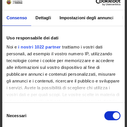
11562/342242
depositato il:
Consenso
Dettagli
Impostazioni degli annunci
In
30 luglio 2010
ultima modifica:
16 settembre 2023
Uso responsabile dei dati
Noi e
i nostri 1022 partner
trattiamo i vostri dati
Citazione bibliografica:
Bonacina, Maria Paola
,
On theorem proving for program
personali, ad esempio il vostro numero IP, utilizzando
checking - Historical perspective and recent developments
tecnologie come i cookie per memorizzare e accedere
in Proceedings of the Twelfth International ACM SIGPLAN
alle informazioni sul vostro dispositivo al fine di
Symposium on Principles and Practice of Declarative
pubblicare annunci e contenuti personalizzati, misurare
Programming (PPDP)
,
ACM Press
,
Atti di "Twelfth
gli annunci e i contenuti, ricercare il pubblico e sviluppare
International ACM SIGPLAN Symposium on Principles and
i servizi. Avete la possibilità di scegliere chi utilizza i
Practice of Declarative Programming (PPDP)"
, Schloss
vostri dati e per quali scopi. Le vostre scelte in materia di
Hagenberg, Linz, Austria , July 2010 ,
2010
,
pp. 1-11
privacy sono applicabili solo su questa proprietà digitale
in cui avete effettuato le vostre scelte. È possibile
Consulta la scheda completa presente nel
repository
Selezione
modificare o revocare il proprio consenso in qualsiasi
Necessari
del
istituzionale della Ricerca di Ateneo
momento dalla Dichiarazione sui cookie o facendo clic
consenso