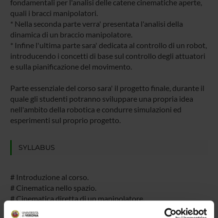
fondamentali per l'analisi delle catene cinematiche aperte,
quali i bracci manipolatori.
* Nella seconda parte verra' presentata l'analisi della
dinamica di un braccio manipolatore.
* Infine l'ultima parte sara' dedicata al controllo di un robot,
introducendo i concetti di base sul controllo degli attuatori
e sulla pianificazione del movimento.
Parte essenziale del corso sara' il progetto finale, durante il
quale gli studenti potranno sviluppare una propria idea
nell'ambito della robotica e condurre simulazioni ed
esperimenti sul proprio progetto.
SYLLABUS
# Introduzione al corso.
# Cinematica nello spazio.
# Cinematica diretta di un manipolatore.
# Cinematica inversa di un manipolatore.