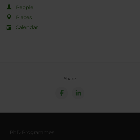
People
Places
Calendar
Share
PhD Programmes