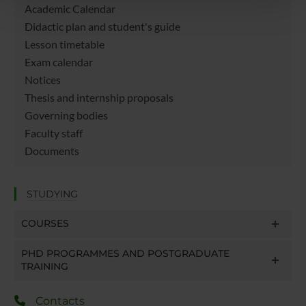
pubblicità e social media, i quali potrebbero combinarle
Academic Calendar
con altre informazioni che hai fornito loro o che hanno
Didactic plan and student's guide
raccolto dal tuo utilizzo dei loro servizi.
Lesson timetable
Exam calendar
Notices
Thesis and internship proposals
Governing bodies
Faculty staff
Documents
STUDYING
COURSES
PHD PROGRAMMES AND POSTGRADUATE
TRAINING
Contacts