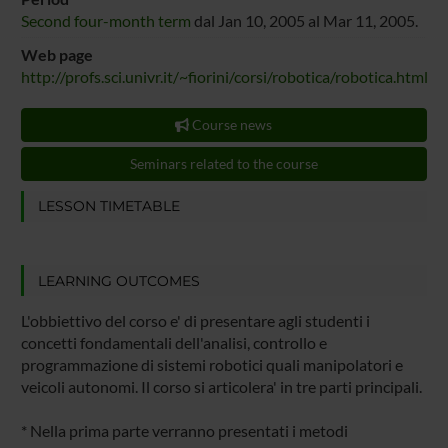
Second four-month term
dal Jan 10, 2005 al Mar 11, 2005.
Web page
http://profs.sci.univr.it/~fiorini/corsi/robotica/robotica.html
Course news
Seminars related to the course
LESSON TIMETABLE
LEARNING OUTCOMES
L'obbiettivo del corso e' di presentare agli studenti i
concetti fondamentali dell'analisi, controllo e
programmazione di sistemi robotici quali manipolatori e
veicoli autonomi. Il corso si articolera' in tre parti principali.
* Nella prima parte verranno presentati i metodi