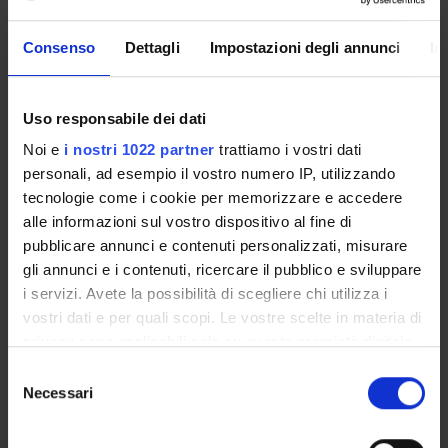
# Cinetmatica differenziale.
# Pianificazione della traiettoria di un robot.
# Pianificazione del moto di un robot.
Consenso
Dettagli
Impostazioni degli annunci
In
# Dinamica di un robot.
# Controllo di un robot.
# Argomenti avanzati: telerobotica, sensori, Haptics, ecc.
Uso responsabile dei dati
Noi e
i nostri 1022 partner
trattiamo i vostri dati
Il corso viene svolto in circa 40 ore di lezione frontale in cui
personali, ad esempio il vostro numero IP, utilizzando
verranno introdotti i concetti fondamentali, svolti esercizi
tecnologie come i cookie per memorizzare e accedere
significativi e stimolata la discussione con gli studenti.
alle informazioni sul vostro dispositivo al fine di
REFERENCE BOOKS
pubblicare annunci e contenuti personalizzati, misurare
gli annunci e i contenuti, ricercare il pubblico e sviluppare
Author
Title
i servizi. Avete la possibilità di scegliere chi utilizza i
L. Sciavicco e B. Siciliano
Robotica Industriale -- Modellistic
vostri dati e per quali scopi. Le vostre scelte in materia di
privacy sono applicabili solo su questa proprietà digitale
in cui avete effettuato le vostre scelte. È possibile
ASSESSMENT METHODS AND CRITERIA
Selezione
modificare o revocare il proprio consenso in qualsiasi
Necessari
del
momento dalla Dichiarazione sui cookie o facendo clic
consenso
La verifica del profitto avviene mediante due prove in aula.
sull'icona di attivazione della privacy.