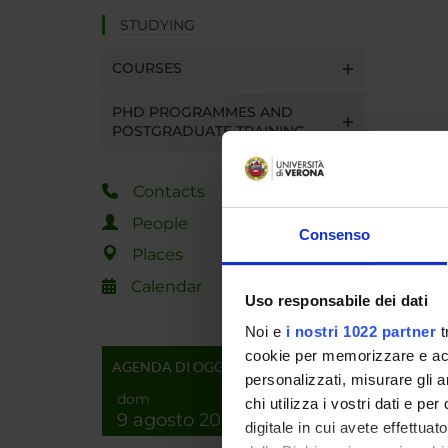
STUDYING
COURSES
PHD PROGRAMMES AND
POSTGRADUATE TRAINING
Contacts
People
Consenso
Places
Calendar
Uso responsabile dei dati
Noi e
i nostri 1022 partner
t
cookie per memorizzare e acce
AGENDA DI OGGI
personalizzati, misurare gli an
dom
chi utilizza i vostri dati e pe
9 agosto 2026
digitale in cui avete effettua