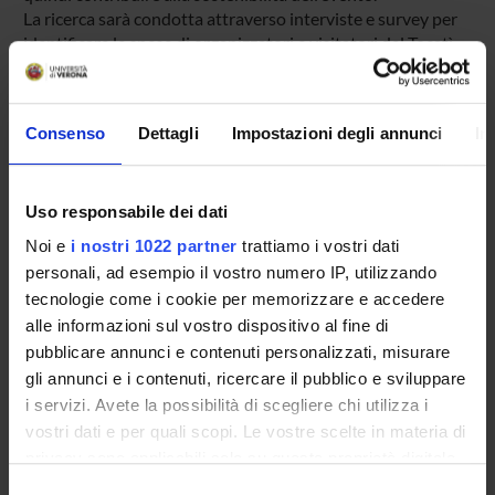
La ricerca sarà condotta attraverso interviste e survey per
identificare le spese di organizzatori e visitatori del Tocatì
direttamente legate alla presenza del Festival, per stimare
l’impatto economico diretto che l’evento produce sul
territorio.
Consenso
Dettagli
Impostazioni degli annunci
In
I risultati arricchiranno le conoscenze scientifiche, fornendo
importanti contributi e sviluppando un metodo replicabile
per valutare l’impatto economico di un evento culturale. Si
Uso responsabile dei dati
potranno anche derivare implicazioni pratiche per i policy
maker, gli sponsor e i patrocinatori dell’evento, per una
Noi e
i nostri 1022 partner
trattiamo i vostri dati
maggiore efficienza nell’allocazione di risorse pubbliche per
personali, ad esempio il vostro numero IP, utilizzando
la pianificazione e la realizzazione degli eventi con finalità
tecnologie come i cookie per memorizzare e accedere
sia turistiche che non turistiche.
alle informazioni sul vostro dispositivo al fine di
Il progetto è stato finanziato attraverso il bando Joint
pubblicare annunci e contenuti personalizzati, misurare
Projects 2017 dell'Università di Verona.
gli annunci e i contenuti, ricercare il pubblico e sviluppare
i servizi. Avete la possibilità di scegliere chi utilizza i
PARTECIPANTI AL PROGETTO
vostri dati e per quali scopi. Le vostre scelte in materia di
privacy sono applicabili solo su questa proprietà digitale
Fabio Cassia
in cui avete effettuato le vostre scelte. È possibile
Selezione