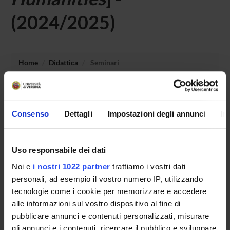
(2024/2025)
Home
Didattica
Seminari
Non è stato trovato alcun seminario relativo
all'insegnamento ENGLISH FOR ACADEMIC WRITING
Consenso
Dettagli
Impostazioni degli annunci
In
SKILLS.
Uso responsabile dei dati
OFFERTA FORMATIVA
Noi e
i nostri 1022 partner
trattiamo i vostri dati
personali, ad esempio il vostro numero IP, utilizzando
CORSI DI STUDIO
tecnologie come i cookie per memorizzare e accedere
alle informazioni sul vostro dispositivo al fine di
DOTTORATI, MASTER E FORMAZIONE SUPERIORE
pubblicare annunci e contenuti personalizzati, misurare
gli annunci e i contenuti, ricercare il pubblico e sviluppare