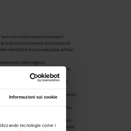
r il loro uso come nanotermometri
le transizioni inerenti ai processi di
lle metalliche funzionalizzate ad hoc.
inescenti nelle regioni
cano anche come nanotermometri ottici.
nti sia nell’UV e VIS (a energie
) nel NIR, nel campo spettrale 900-
sarà adottata una strategia
razioni degli ioni Ln3+ con il solvente
Informazioni sui cookie
 alcune semplici molecole organiche,
emperatura. Al fine di ottenere e
la superficie metallica di NPs di oro
utilizzando tecnologie come i
o-fisici alla base dell’intensificazione