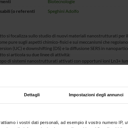
menti
Biotecnologie
abili (o referenti
Speghini Adolfo
tto si focalizza sullo studio di nuovi materiali nanostrutturati pe
come pure sugli aspetti chimico-fisici e sui meccanismi che regolano 
rsion (UC) e downshifting (DS) e la diffusione SERS in nanopartice
tto si articola su due linee di attività:
ppo di sistemi nanostrutturati attivati con opportuni ioni Ln3+ lum
ravioletto (UV), visibile (VIS) e vicino infrarosso (NIR), che agis
ione sarà posta su nanoparticelle (NPs) eccitabili nel NIR ed emette
i della radiazione eccitatrice, UC) oppure ad energie più basse (DS
. Allo scopo di massimizzare l’efficienza di emissione, per le NPs 
ell, sia per minimizzare il decadimento multifononico dovuto a inte
Dettagli
Impostazioni degli annunci
promuovere i processi di trasferimento di energia tra gli ioni Ln3+.
io dell’andamento delle componenti Raman Stokes e anti-Stokes di
icate per interazione con il plasmone metallico, in funzione della t
e l’effetto SERS si ancoreranno le molecole organiche selezionate al
rattiamo i vostri dati personali, ad esempio il vostro numero IP, 
o. Dagli esperimenti Raman si cercherà di chiarire gli aspetti chimic