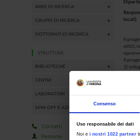
Diparti
AREE DI RICERCA
Respons
locali)
GRUPPI DI RICERCA
DOTTORATI DI RICERCA
Il proge
ottici, 
upconve
STRUTTURE
Il proge
BIBLIOTECHE
1) svilu
dell’ult
CENTRI
L’attenz
maggior
LABORATORI
1600 nm
core@sh
Consenso
SPIN OFF E AZIENDE
che per 
2) stud
intensif
Uso responsabile dei dati
Contatti
sfruttar
Noi e
i nostri 1022 partner
t
o argent
Persone