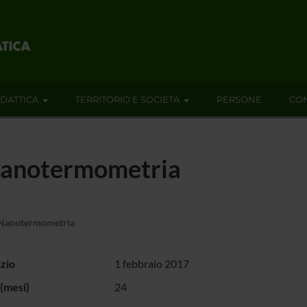
IDATTICA
TERRITORIO E SOCIETÀ
PERSONE
CON
 Nanotermometria
 Nanotermometria
izio
1 febbraio 2017
(mesi)
24