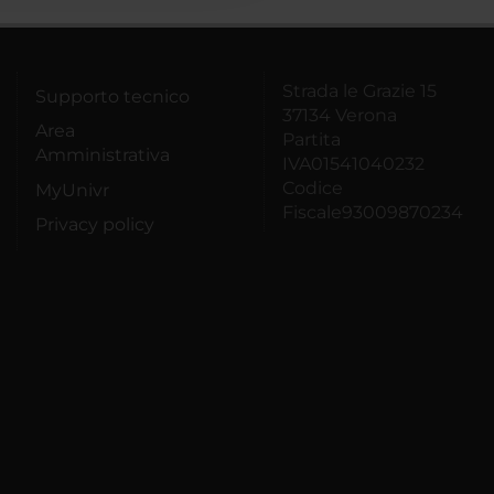
Strada le Grazie 15
Supporto tecnico
37134 Verona
Area
Partita
Amministrativa
IVA01541040232
Codice
MyUnivr
Fiscale93009870234
Privacy policy