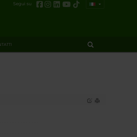
Segui su
TATTI