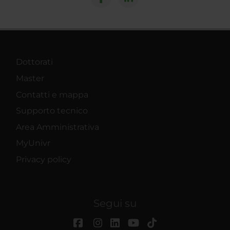
Dottorati
Master
Contatti e mappa
Supporto tecnico
Area Amministrativa
MyUnivr
Privacy policy
Segui su