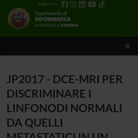
Segui su
Toggl
JP2017 - DCE-MRI PER
DISCRIMINARE I
LINFONODI NORMALI
DA QUELLI
METASTATICI IN UN