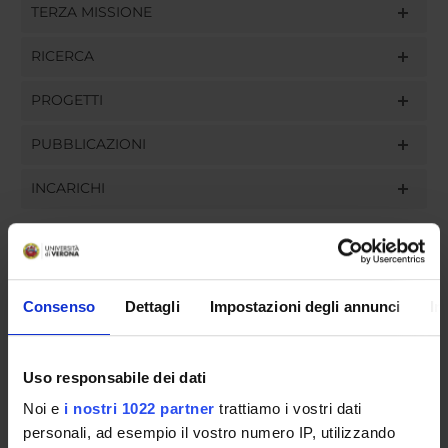
TERZA MISSIONE
RICERCA
PROGETTI
PUBBLICAZIONI
INCARICHI
ORGANIZZAZIONE
Consenso
Dettagli
Impostazioni degli annunci
In
GOVERNANCE
Uso responsabile dei dati
COMMISSIONI
Noi e
i nostri 1022 partner
trattiamo i vostri dati
UFFICI E STRUTTURE DI SERVIZIO
personali, ad esempio il vostro numero IP, utilizzando