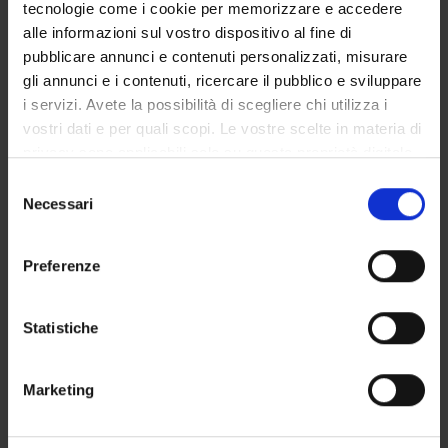
tecnologie come i cookie per memorizzare e accedere
SERVIZI DI SEGRETERIA STUDENTI
alle informazioni sul vostro dispositivo al fine di
pubblicare annunci e contenuti personalizzati, misurare
STRUTTURE DEL DIPARTIMENTO
gli annunci e i contenuti, ricercare il pubblico e sviluppare
i servizi. Avete la possibilità di scegliere chi utilizza i
BIBLIOTECHE
vostri dati e per quali scopi. Le vostre scelte in materia di
privacy sono applicabili solo su questa proprietà digitale
CENTRI
in cui avete effettuato le vostre scelte. È possibile
Selezione
modificare o revocare il proprio consenso in qualsiasi
Necessari
LABORATORI
del
momento dalla Dichiarazione sui cookie o facendo clic
consenso
sull'icona di attivazione della privacy.
SPIN OFF E AZIENDE
Preferenze
Con il tuo consenso, vorremmo anche:
Contatti
raccogliere informazioni sulla tua posizione
Statistiche
Persone
geografica, con un'approssimazione di qualche
Luoghi
metro,
Marketing
Calendario
Identificare il tuo dispositivo, scansionandolo
attivamente alla ricerca di caratteristiche specifiche
(impronte digitali).