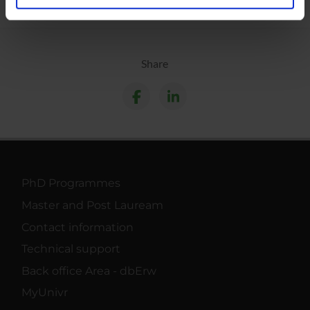
analizzare il nostro traffico. Condividiamo inoltre
informazioni sul modo in cui utilizzi il nostro sito con i
nostri partner che si occupano di analisi dei dati web,
pubblicità e social media, i quali potrebbero combinarle
Share
con altre informazioni che hai fornito loro o che hanno
raccolto dal tuo utilizzo dei loro servizi.
PhD Programmes
Master and Post Lauream
Contact information
Technical support
Back office Area - dbErw
MyUnivr