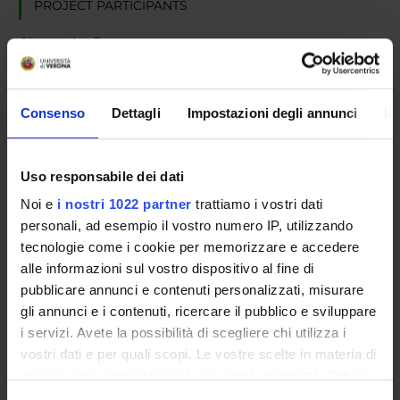
PROJECT PARTICIPANTS
Alessandro Romeo
Full Professor
Consenso
Dettagli
Impostazioni degli annunci
In
RESEARCH AREAS INVOLVED IN THE PROJECT
Fisica
Uso responsabile dei dati
Micro- and nano-scale materials
Noi e
i nostri 1022 partner
trattiamo i vostri dati
personali, ad esempio il vostro numero IP, utilizzando
tecnologie come i cookie per memorizzare e accedere
alle informazioni sul vostro dispositivo al fine di
ACTIVITIES
pubblicare annunci e contenuti personalizzati, misurare
gli annunci e i contenuti, ricercare il pubblico e sviluppare
RESEARCH AREAS
i servizi. Avete la possibilità di scegliere chi utilizza i
vostri dati e per quali scopi. Le vostre scelte in materia di
RESEARCH GROUPS
privacy sono applicabili solo su questa proprietà digitale
in cui avete effettuato le vostre scelte. È possibile