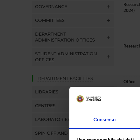
Research
GOVERNANCE
2024)
COMMITTEES
DEPARTMENT
ADMINISTRATION OFFICES
Research
STUDENT ADMINISTRATION
OFFICES
DEPARTMENT FACILITIES
Office
LIBRARIES
E-mail
CENTRES
Persona
LABORATORIES
Consenso
SPIN OFF AND COMPANIES
Uso responsabile dei dati