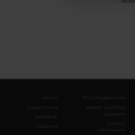
- Studi
Home
PhD Programmes
Department
Master and Post
Lauream
Research
Contact
Teaching
information