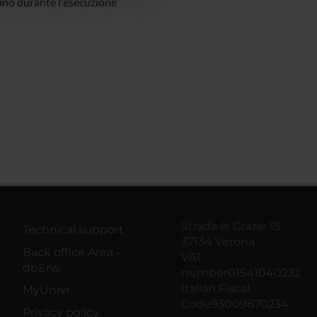
ano durante l'esecuzione
Strada le Grazie 15
Technical support
37134 Verona
Back office Area -
VAT
dbErw
number01541040232
Italian Fiscal
MyUnivr
Code93009870234
Privacy policy