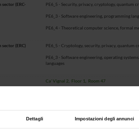
 sector (ERC-
PE6_5 - Security, privacy, cryptology, quantum 
PE6_3 - Software engineering, programming lan
PE6_4 - Theoretical computer science, formal m
 sector (ERC)
PE6_5 - Cryptology, security, privacy, quantum c
PE6_3 - Software engineering, operating system
languages
Ca' Vignal 2, Floor 1, Room 47
mila
dallapreda
univr
it
l web page
http://profs.scienze.univr.it/~dallapreda
Dettagli
Impostazioni degli annunci