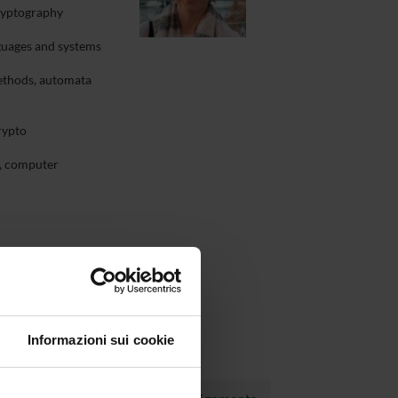
cryptography
guages and systems
ethods, automata
rypto
s, computer
Informazioni sui cookie