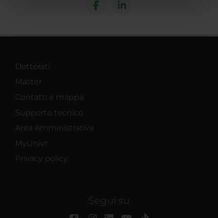
nostri partner che si occupano di analisi dei dati web,
pubblicità e social media, i quali potrebbero combinarle
con altre informazioni che hai fornito loro o che hanno
raccolto dal tuo utilizzo dei loro servizi.
Dottorati
Master
Contatti e mappa
Supporto tecnico
Area Amministrativa
MyUnivr
Privacy policy
Segui su