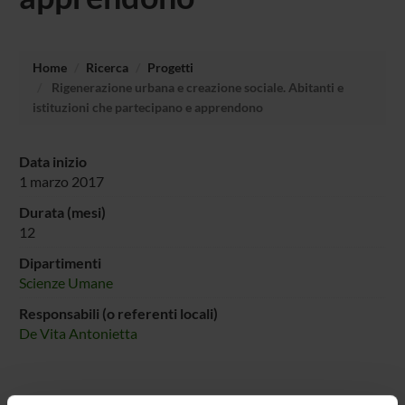
Home
Ricerca
Progetti
Rigenerazione urbana e creazione sociale. Abitanti e
istituzioni che partecipano e apprendono
Data inizio
1 marzo 2017
Durata (mesi)
12
Dipartimenti
Scienze Umane
Responsabili (o referenti locali)
De Vita Antonietta