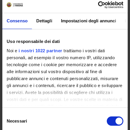
PARTECIPANTI AL PROGETTO
Antonietta De Vita
Consenso
Dettagli
Impostazioni degli annunci
In
Professore associato
Uso responsabile dei dati
Noi e
i nostri 1022 partner
trattiamo i vostri dati
ATTIVITÀ
personali, ad esempio il vostro numero IP, utilizzando
tecnologie come i cookie per memorizzare e accedere
AREE DI RICERCA
alle informazioni sul vostro dispositivo al fine di
pubblicare annunci e contenuti personalizzati, misurare
GRUPPI DI RICERCA
gli annunci e i contenuti, ricercare il pubblico e sviluppare
i servizi. Avete la possibilità di scegliere chi utilizza i
DOTTORATI DI RICERCA
vostri dati e per quali scopi. Le vostre scelte in materia di
privacy sono applicabili solo su questa proprietà digitale
STRUTTURE
in cui avete effettuato le vostre scelte. È possibile
Selezione
modificare o revocare il proprio consenso in qualsiasi
Necessari
BIBLIOTECHE
del
momento dalla Dichiarazione sui cookie o facendo clic
consenso