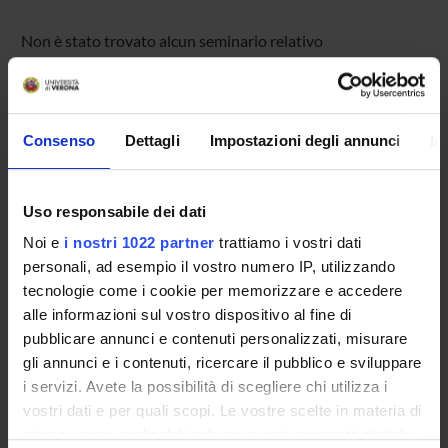
Non è stato trovato alcun seminario relativo
all'insegnamento Biologia generale.
Consenso
Dettagli
Impostazioni degli annunci
In
OFFERTA FORMATIVA
CORSI DI STUDIO
Uso responsabile dei dati
DOTTORATI, MASTER E FORMAZIONE SUPERIORE
Noi e
i nostri 1022 partner
trattiamo i vostri dati
personali, ad esempio il vostro numero IP, utilizzando
Contatti
tecnologie come i cookie per memorizzare e accedere
alle informazioni sul vostro dispositivo al fine di
Persone
pubblicare annunci e contenuti personalizzati, misurare
Luoghi
gli annunci e i contenuti, ricercare il pubblico e sviluppare
Calendario
i servizi. Avete la possibilità di scegliere chi utilizza i
vostri dati e per quali scopi. Le vostre scelte in materia di
privacy sono applicabili solo su questa proprietà digitale