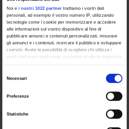
Elena Gaburro
Noi e
i nostri 1022 partner
trattiamo i vostri dati
Componente
personali, ad esempio il vostro numero IP, utilizzando
Sara Galati
tecnologie come i cookie per memorizzare e accedere
Rappresentante personale TA
alle informazioni sul vostro dispositivo al fine di
Luca Geretti
pubblicare annunci e contenuti personalizzati, misurare
Componente
gli annunci e i contenuti, ricercare il pubblico e sviluppare
i servizi. Avete la possibilità di scegliere chi utilizza i
Roberto Giacobazzi
Componente
vostri dati e per quali scopi. Le vostre scelte in materia di
privacy sono applicabili solo su questa proprietà digitale
Rosalba Giugno
in cui avete effettuato le vostre scelte. È possibile
Componente
Selezione
modificare o revocare il proprio consenso in qualsiasi
Necessari
del
Enrico Gregorio
momento dalla Dichiarazione sui cookie o facendo clic
Componente
consenso
sull'icona di attivazione della privacy.
Rosanna Davison Laking
Preferenze
Componente
Con il tuo consenso, vorremmo anche:
Zsuzsanna Liptak
raccogliere informazioni sulla tua posizione
Statistiche
Componente
geografica, con un'approssimazione di qualche
Amos Lo Verde
metro,
Rappresentante studenti