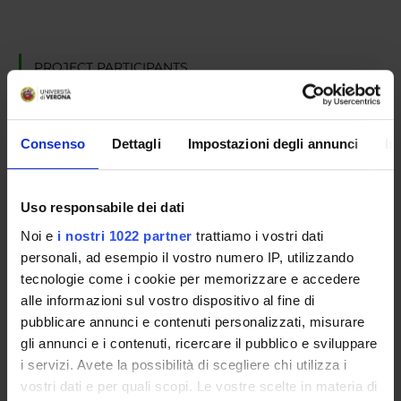
PROJECT PARTICIPANTS
Matteo Cristani
Associate Professor
Consenso
Dettagli
Impostazioni degli annunci
In
RESEARCH AREAS INVOLVED IN THE PROJECT
Uso responsabile dei dati
Intelligenza Artificiale
Noi e
i nostri 1022 partner
trattiamo i vostri dati
Artificial intelligence
personali, ad esempio il vostro numero IP, utilizzando
tecnologie come i cookie per memorizzare e accedere
alle informazioni sul vostro dispositivo al fine di
pubblicare annunci e contenuti personalizzati, misurare
gli annunci e i contenuti, ricercare il pubblico e sviluppare
ACTIVITIES
i servizi. Avete la possibilità di scegliere chi utilizza i
vostri dati e per quali scopi. Le vostre scelte in materia di
RESEARCH AREAS