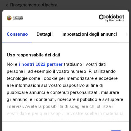
all'insegnamento Algebra.
OFFERTA FORMATIVA
Consenso
Dettagli
Impostazioni degli annunci
In
CORSI DI STUDIO
Uso responsabile dei dati
DOTTORATI, MASTER E FORMAZIONE SUPERIORE
Noi e
i nostri 1022 partner
trattiamo i vostri dati
Contatti
personali, ad esempio il vostro numero IP, utilizzando
tecnologie come i cookie per memorizzare e accedere
Persone
alle informazioni sul vostro dispositivo al fine di
Luoghi
pubblicare annunci e contenuti personalizzati, misurare
Calendario
gli annunci e i contenuti, ricercare il pubblico e sviluppare
i servizi. Avete la possibilità di scegliere chi utilizza i
vostri dati e per quali scopi. Le vostre scelte in materia di
privacy sono applicabili solo su questa proprietà digitale
in cui avete effettuato le vostre scelte. È possibile
Selezione