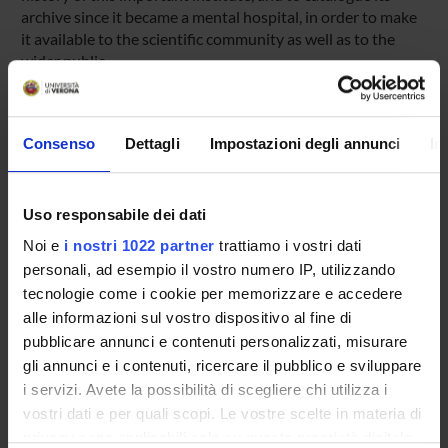
archive since it became a mental hospital, in order to make
it available to the scientific community as well as to the
wider public.
Project details *
Rilevanza e originalità scientifica del progetto di ricerca
Consenso
Dettagli
Impostazioni degli annunci
In
SPONSORS:
Funds:
assigned and managed by the department
Uso responsabile dei dati
Noi e
i nostri 1022 partner
trattiamo i vostri dati
personali, ad esempio il vostro numero IP, utilizzando
tecnologie come i cookie per memorizzare e accedere
PROJECT PARTICIPANTS
alle informazioni sul vostro dispositivo al fine di
Marina Garbellotti
pubblicare annunci e contenuti personalizzati, misurare
Associate Professor
gli annunci e i contenuti, ricercare il pubblico e sviluppare
i servizi. Avete la possibilità di scegliere chi utilizza i
vostri dati e per quali scopi. Le vostre scelte in materia di
privacy sono applicabili solo su questa proprietà digitale
COLLABORATORI ESTERNI