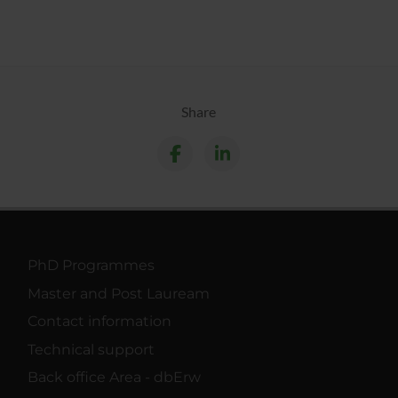
Share
PhD Programmes
Master and Post Lauream
Contact information
Technical support
Back office Area - dbErw