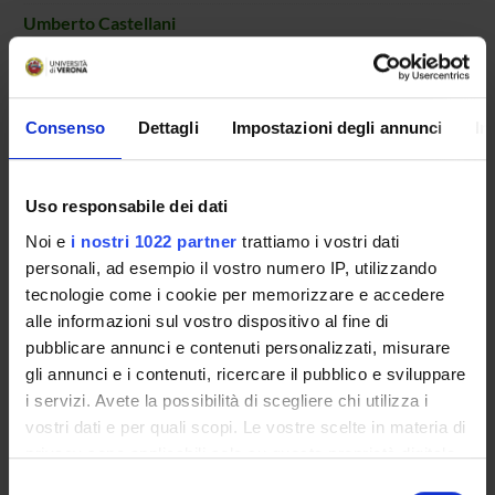
Umberto Castellani
Professore ordinario
Lucia Cazzoletti
Professore associato
Consenso
Dettagli
Impostazioni degli annunci
In
Matteo Dainese
Professore associato
Uso responsabile dei dati
Marcello De Vincenzi
Noi e
i nostri 1022 partner
trattiamo i vostri dati
Elena Guerra
personali, ad esempio il vostro numero IP, utilizzando
Dottorando
tecnologie come i cookie per memorizzare e accedere
Marta Milani
alle informazioni sul vostro dispositivo al fine di
Professore associato
pubblicare annunci e contenuti personalizzati, misurare
gli annunci e i contenuti, ricercare il pubblico e sviluppare
Alessio Minici
i servizi. Avete la possibilità di scegliere chi utilizza i
Veronica Polin
vostri dati e per quali scopi. Le vostre scelte in materia di
Professore associato
privacy sono applicabili solo su questa proprietà digitale
Agostino Portera
in cui avete effettuato le vostre scelte. È possibile
Selezione