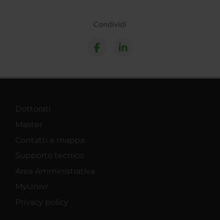
Condividi
Dottorati
Master
Contatti e mappa
Supporto tecnico
Area Amministrativa
MyUnivr
Privacy policy