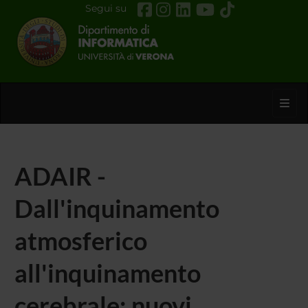
Segui su
Toggl
ADAIR -
Dall'inquinamento
atmosferico
all'inquinamento
cerebrale: nuovi