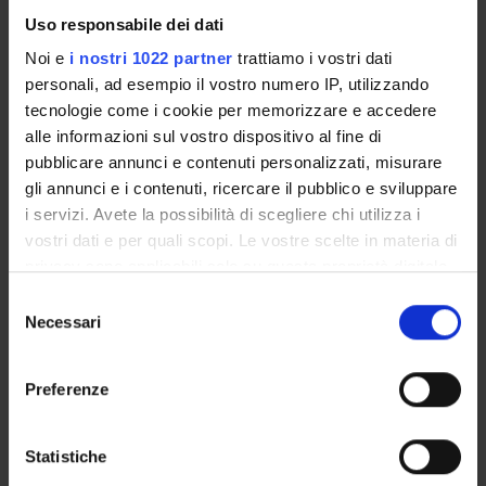
Nicola Bombieri
Uso responsabile dei dati
Professore ordinario
Noi e
i nostri 1022 partner
trattiamo i vostri dati
Carlo Combi
personali, ad esempio il vostro numero IP, utilizzando
Professore ordinario
tecnologie come i cookie per memorizzare e accedere
alle informazioni sul vostro dispositivo al fine di
Rosalba Giugno
pubblicare annunci e contenuti personalizzati, misurare
Professore ordinario
gli annunci e i contenuti, ricercare il pubblico e sviluppare
i servizi. Avete la possibilità di scegliere chi utilizza i
vostri dati e per quali scopi. Le vostre scelte in materia di
COLLABORATORI ESTERNI
privacy sono applicabili solo su questa proprietà digitale
in cui avete effettuato le vostre scelte. È possibile
Selezione
Tarja Malm
modificare o revocare il proprio consenso in qualsiasi
Necessari
del
University of Eastern Finland, Finland
momento dalla Dichiarazione sui cookie o facendo clic
consenso
Katja Kanninen
sull'icona di attivazione della privacy.
Preferenze
University of Eastern Finland, Finland
Con il tuo consenso, vorremmo anche:
Thomas Sandström
University of Umeå, Sweden
raccogliere informazioni sulla tua posizione
Statistiche
geografica, con un'approssimazione di qualche