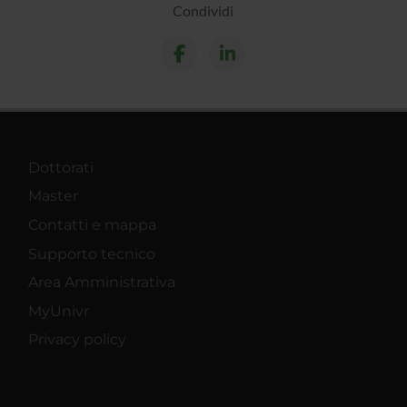
Condividi
Dottorati
Master
Contatti e mappa
Supporto tecnico
Area Amministrativa
MyUnivr
Privacy policy