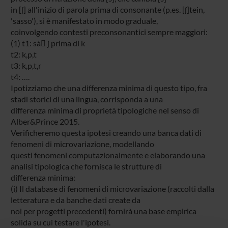
in [ʃ] all'inizio di parola prima di consonante (p.es. [ʃ]tein,
'sasso'), si è manifestato in modo graduale,
coinvolgendo contesti preconsonantici sempre maggiori:
(1) t1: sà ʃ prima di k
t2: k,p,t
t3: k,p,t,r
t4: ….
Ipotizziamo che una differenza minima di questo tipo, fra
stadi storici di una lingua, corrisponda a una
differenza minima di proprietà tipologiche nel senso di
Alber&Prince 2015.
Verificheremo questa ipotesi creando una banca dati di
fenomeni di microvariazione, modellando
questi fenomeni computazionalmente e elaborando una
analisi tipologica che fornisca le strutture di
differenza minima:
(i) Il database di fenomeni di microvariazione (raccolti dalla
letteratura e da banche dati create da
noi per progetti precedenti) fornirà una base empirica
solida su cui testare l'ipotesi.