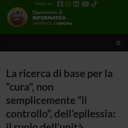
Segui su
Toggl
La ricerca di base per la
“cura”, non
semplicemente “il
controllo”, dell’epilessia:
il ruolo dell’unità