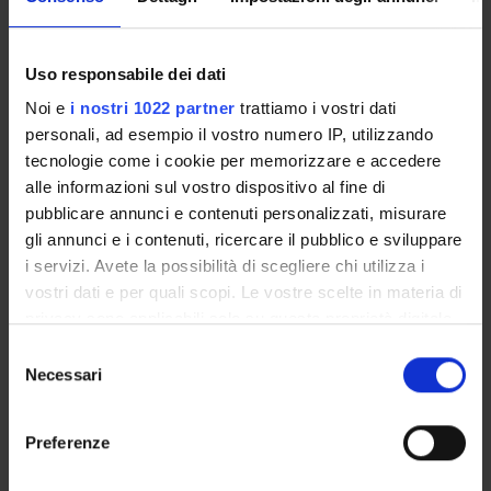
Luogo
Uso responsabile dei dati
Ca' Vignal - Piramide, Piano 0,
Sala Verde
Noi e
i nostri 1022 partner
trattiamo i vostri dati
Referente
personali, ad esempio il vostro numero IP, utilizzando
tecnologie come i cookie per memorizzare e accedere
Referente esterno
alle informazioni sul vostro dispositivo al fine di
Data pubblicazione
pubblicare annunci e contenuti personalizzati, misurare
12 giugno 2006
gli annunci e i contenuti, ricercare il pubblico e sviluppare
i servizi. Avete la possibilità di scegliere chi utilizza i
vostri dati e per quali scopi. Le vostre scelte in materia di
privacy sono applicabili solo su questa proprietà digitale
OFFERTA FORMATIVA
in cui avete effettuato le vostre scelte. È possibile
Selezione
modificare o revocare il proprio consenso in qualsiasi
Necessari
del
CORSI DI STUDIO
momento dalla Dichiarazione sui cookie o facendo clic
consenso
sull'icona di attivazione della privacy.
DOTTORATI, MASTER E FORMAZIONE SUPERIORE
Preferenze
Con il tuo consenso, vorremmo anche: