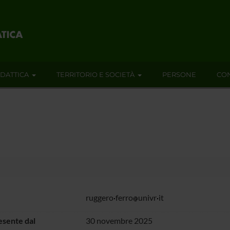
IDATTICA
TERRITORIO E SOCIETÀ
PERSONE
CON
ruggero
ferro
univr
it
sente dal
30 novembre 2025