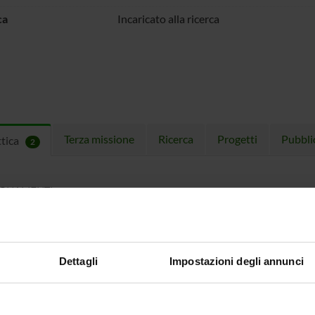
ca
Incaricato alla ricerca
Terza missione
Ricerca
Progetti
Pubbli
ttica
2
EGNAMENTI
menti attivi nel periodo selezionato:
2
.
ull'insegnamento per vedere orari e dettagli del corso.
Dettagli
Impostazioni degli annunci
O
NOME
CREDITI
TOTALI