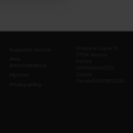
Strada le Grazie 15
Supporto tecnico
37134 Verona
Area
Partita
Amministrativa
IVA01541040232
Codice
MyUnivr
Fiscale93009870234
Privacy policy