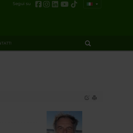
Segui su
TATTI