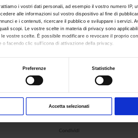
rattiamo i vostri dati personali, ad esempio il vostro numero IP, 
dere alle informazioni sul vostro dispositivo al fine di pubblica
059 -
Matematica e didattica della
8
nunci e i contenuti, ricercare il pubblico e sviluppare i servizi. A
atica e
matematica (2014/2015)
r quali scopi. Le vostre scelte in materia di privacy sono applicabi
e nella Scuola
aria di I grado
to le vostre scelte. È possibile modificare o revocare il proprio 
 o facendo clic sull'icona di attivazione della privacy.
 magistrale in
Mathematical logic (2014/2015)
6
matics [LM-
mo anche:
oni sulla tua posizione geografica, con un'approssimazione di qu
Preferenze
Statistiche
a esaurimento
spositivo, scansionandolo attivamente alla ricerca di caratteristich
aborati i tuoi dati personali e imposta le tue preferenze nella
s
consenso in qualsiasi momento dalla Dichiarazione sui cookie.
Accetta selezionati
nalizzare contenuti ed annunci, per fornire funzionalità dei socia
inoltre informazioni sul modo in cui utilizzi il nostro sito con i n
icità e social media, i quali potrebbero combinarle con altre inform
Condividi
lizzo dei loro servizi.