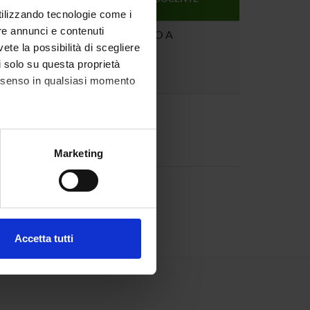
DOCENTE
utilizzando tecnologie come i
re annunci e contenuti
3
MODULO A
vete la possibilità di scegliere
li solo su questa proprietà
consenso in qualsiasi momento
6
alche metro,
Marketing
e specifiche (impronte
ezione dettagli
. Puoi
Accetta tutti
l media e per analizzare il
ostri partner che si occupano
azioni che hai fornito loro o