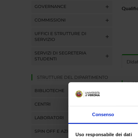
GOVERNANCE
Qualifi
COMMISSIONI
UFFICI E STRUTTURE DI
SERVIZIO
SERVIZI DI SEGRETERIA
STUDENTI
Dida
STRUTTURE DEL DIPARTIMENTO
INS
BIBLIOTECHE
Insegna
Clicca s
CENTRI
Consenso
LABORATORI
SPIN OFF E AZIENDE
CORS
Uso responsabile dei dati