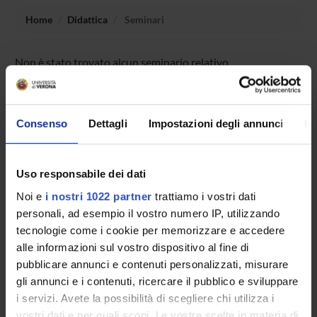
Home
Didattica
Seminari
Non è stato trovato alcun seminario relativo
all'insegnamento Sviluppo di sistemi software orientato ai
dati.
Consenso
Dettagli
Impostazioni degli annunci
In
OFFERTA FORMATIVA
Uso responsabile dei dati
CORSI DI STUDIO
Noi e
i nostri 1022 partner
trattiamo i vostri dati
personali, ad esempio il vostro numero IP, utilizzando
DOTTORATI, MASTER E FORMAZIONE SUPERIORE
tecnologie come i cookie per memorizzare e accedere
alle informazioni sul vostro dispositivo al fine di
Contatti
pubblicare annunci e contenuti personalizzati, misurare
Persone
gli annunci e i contenuti, ricercare il pubblico e sviluppare
i servizi. Avete la possibilità di scegliere chi utilizza i
Luoghi
vostri dati e per quali scopi. Le vostre scelte in materia di