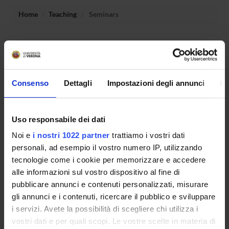
Home
Teaching
Seminars
No recent seminar found relating to teaching Data-
intensive software systems.
Consenso
Dettagli
Impostazioni degli annunci
In
STUDYING
Uso responsabile dei dati
COURSES
Noi e
i nostri 1022 partner
trattiamo i vostri dati
PHD PROGRAMMES AND POSTGRADUATE
personali, ad esempio il vostro numero IP, utilizzando
TRAINING
tecnologie come i cookie per memorizzare e accedere
alle informazioni sul vostro dispositivo al fine di
Contacts
pubblicare annunci e contenuti personalizzati, misurare
gli annunci e i contenuti, ricercare il pubblico e sviluppare
People
i servizi. Avete la possibilità di scegliere chi utilizza i
Places
vostri dati e per quali scopi. Le vostre scelte in materia di