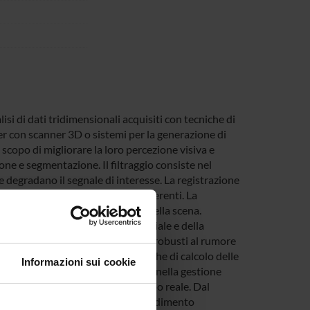
isi di dati tridimensionali acquisiti con tecniche di
er con scanner 3D o sistemi per la generazione di
o scopo di migliorare la loro percezione visiva e
one e segmentazione. Il filtraggio consiste nel
e degradano il segnale di interesse. La registrazione
diversi o in istanti di tempo differenti. La
 associabili ad oggetti diversi della scena.
ie avanzate della visione artificiale e della
ne di descrittori geometrici locali robusti al rumore
alizzerà sulla definizione di tecniche di calcolo delle
Informazioni sui cookie
tezza dei risultati, specialmente nella gestione
i siano richieste prestazioni in tempo reale. Dal
rumenti di classificazione e apprendimento