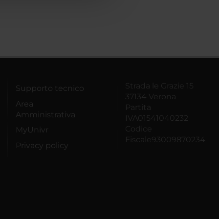
Strada le Grazie 15
Supporto tecnico
37134 Verona
Area
Partita
Amministrativa
IVA01541040232
Codice
MyUnivr
Fiscale93009870234
Privacy policy