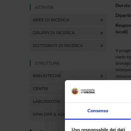
Durata 
ATTIVITÀ
Diparti
AREE DI RICERCA
Respons
locali)
GRUPPI DI RICERCA
DOTTORATI DI RICERCA
Il proge
vario t
immagini
STRUTTURE
interpre
BIBLIOTECHE
rimuover
permette
CENTRI
segment
L'aspett
LABORATORI
pattern 
e alla v
Consenso
SPIN OFF E AZIENDE
corrisp
degli ou
punto d
Uso responsabile dei dati