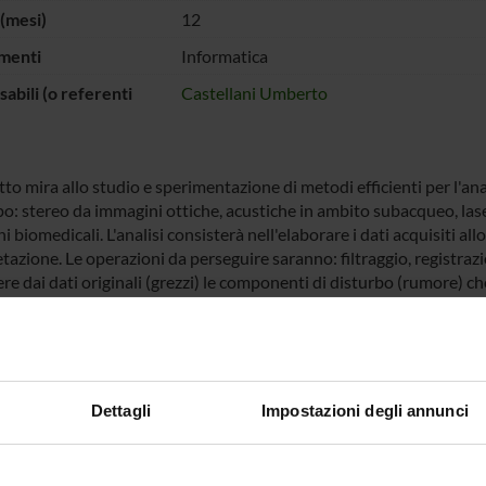
(mesi)
12
menti
Informatica
abili (o referenti
Castellani Umberto
tto mira allo studio e sperimentazione di metodi efficienti per l'anal
ipo: stereo da immagini ottiche, acustiche in ambito subacqueo, las
 biomedicali. L'analisi consisterà nell'elaborare i dati acquisiti all
tazione. Le operazioni da perseguire saranno: filtraggio, registrazi
e dai dati originali (grezzi) le componenti di disturbo (rumore) ch
 di allineare immagini dello stesso soggetto prese da punti di vista 
azione ha lo scopo di isolare nelle immagini le componenti che sono
o innovativo del progetto riguarderà il coinvolgimento di metodolog
recognition. Verranno studiati metodi efficienti per l'identificazio
ariazione delle condizioni ambientali e di posizione. La ricerca si foc
Dettagli
Impostazioni degli annunci
ondenze 3D dando enfasi sia alle problematiche riguardanti l'accura
tlies, e sia all'efficienza degli algoritmi proposti negli ambiti in cu
i vista metodologico il progetto intende esplorare l'impiego di st