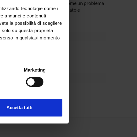
la segmentazione verrà modellata come un problema
utilizzando tecnologie come i
 approccio è ancora poco sperimentato e
re annunci e contenuti
vete la possibilità di scegliere
li solo su questa proprietà
consenso in qualsiasi momento
Dipartimento
alche metro,
Marketing
e specifiche (impronte
ezione dettagli
. Puoi
Accetta tutti
l media e per analizzare il
ostri partner che si occupano
azioni che hai fornito loro o