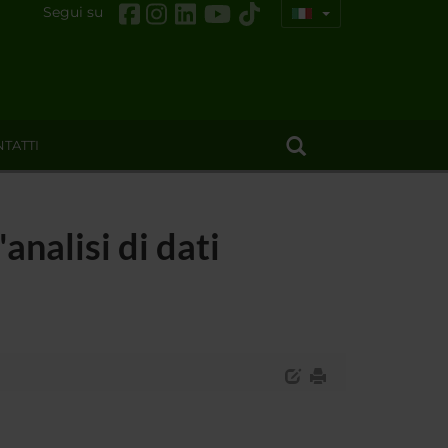
Segui su
TATTI
analisi di dati