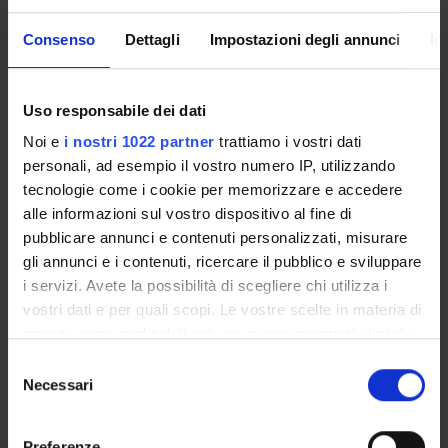
activities with educational, cultural, and social development
Consenso
Dettagli
Impostazioni degli annunci
In
value, carried out for the benefit of audiences other than
students, the scientific community, or businesses.
Uso responsabile dei dati
Link
Noi e
i nostri 1022 partner
trattiamo i vostri dati
personali, ad esempio il vostro numero IP, utilizzando
tecnologie come i cookie per memorizzare e accedere
alle informazioni sul vostro dispositivo al fine di
pubblicare annunci e contenuti personalizzati, misurare
SEARCH
gli annunci e i contenuti, ricercare il pubblico e sviluppare
i servizi. Avete la possibilità di scegliere chi utilizza i
Search by key words.
vostri dati e per quali scopi. Le vostre scelte in materia di
The search will find the first 100 items relevant
privacy sono applicabili solo su questa proprietà digitale
to the key word(s).
in cui avete effettuato le vostre scelte. È possibile
Selezione
The search results will show people,
modificare o revocare il proprio consenso in qualsiasi
Necessari
del
publications, research projects and skills within
momento dalla Dichiarazione sui cookie o facendo clic
consenso
the Department.
sull'icona di attivazione della privacy.
Preferenze