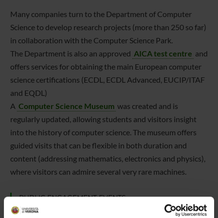
Many companies turn to the Department of Computer
Science to develop research projects (more than 250 so far)
in collaboration with the Computer Science Park.
The Department is also an approved
AICA test centre
and
offers services for obtaining the main European computer
science certifications (ECDL, ECDL Advanced, EUCIP/ITAF
and EQDL)
A
Computer Science Museum
was created and is
regularly updated, allowing students and visitors insight
into the history of computer science. The museum offers
guided visits that can be flexible in both duration and
content (addressing mathematics, electronics and physics),
where visitors can admire several very rare machines.
PUBLIC ENGAGEMENT EVENTS
The term "public engagement" refers to the set of non-profit