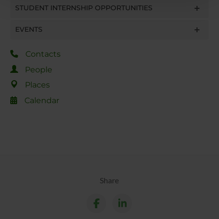
STUDENT INTERNSHIP OPPORTUNITIES
con altre informazioni che hai fornito loro o che hanno
raccolto dal tuo utilizzo dei loro servizi.
EVENTS
Contacts
People
Places
Calendar
Share