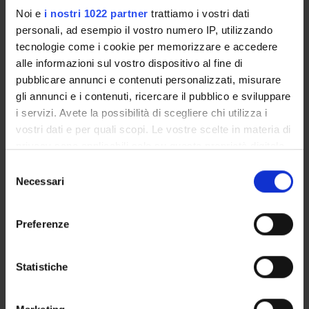
Guido Gonzato
Noi e
i nostri 1022 partner
trattiamo i vostri dati
Componente
personali, ad esempio il vostro numero IP, utilizzando
Enrico Gregorio
tecnologie come i cookie per memorizzare e accedere
Componente
alle informazioni sul vostro dispositivo al fine di
Rosanna Davison Laking
pubblicare annunci e contenuti personalizzati, misurare
Componente
gli annunci e i contenuti, ricercare il pubblico e sviluppare
Alessia Mandini
i servizi. Avete la possibilità di scegliere chi utilizza i
Componente
vostri dati e per quali scopi. Le vostre scelte in materia di
Francesca Mantese
privacy sono applicabili solo su questa proprietà digitale
Componente
in cui avete effettuato le vostre scelte. È possibile
Selezione
Matteo Mantovani
modificare o revocare il proprio consenso in qualsiasi
Necessari
del
momento dalla Dichiarazione sui cookie o facendo clic
Antonio Marigonda
consenso
Componente
sull'icona di attivazione della privacy.
Preferenze
Gianpaolo Mariutti
Componente
Con il tuo consenso, vorremmo anche:
raccogliere informazioni sulla tua posizione
Alessandro Mella
Statistiche
Componente
geografica, con un'approssimazione di qualche
metro,
Francesca Monti