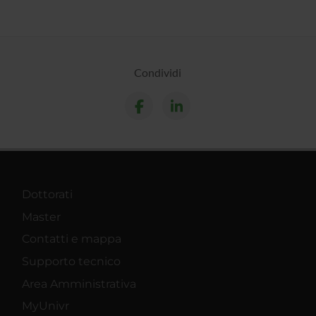
Condividi
Dottorati
Master
Contatti e mappa
Supporto tecnico
Area Amministrativa
MyUnivr