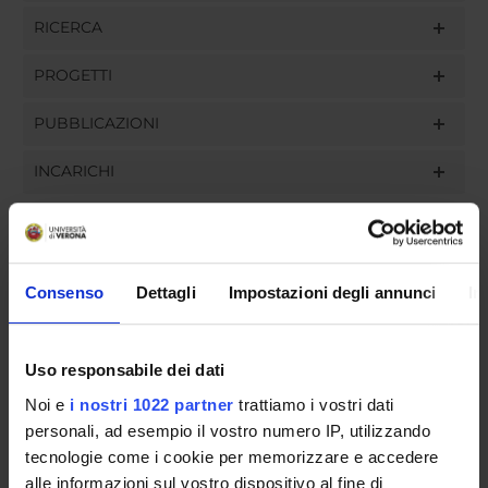
RICERCA
PROGETTI
PUBBLICAZIONI
INCARICHI
ORGANIZZAZIONE
Consenso
Dettagli
Impostazioni degli annunci
In
GOVERNANCE
Uso responsabile dei dati
COMMISSIONI
Noi e
i nostri 1022 partner
trattiamo i vostri dati
personali, ad esempio il vostro numero IP, utilizzando
UFFICI E STRUTTURE DI SERVIZIO
tecnologie come i cookie per memorizzare e accedere
SERVIZI DI SEGRETERIA STUDENTI
alle informazioni sul vostro dispositivo al fine di