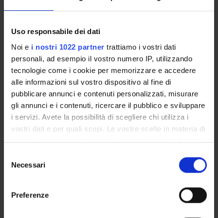
ASSIGNMENTS
Uso responsabile dei dati
Noi e
i nostri 1022 partner
trattiamo i vostri dati
personali, ad esempio il vostro numero IP, utilizzando
ORGANIZATION
tecnologie come i cookie per memorizzare e accedere
alle informazioni sul vostro dispositivo al fine di
GOVERNANCE
pubblicare annunci e contenuti personalizzati, misurare
gli annunci e i contenuti, ricercare il pubblico e sviluppare
COMMITTEES
i servizi. Avete la possibilità di scegliere chi utilizza i
vostri dati e per quali scopi. Le vostre scelte in materia di
DEPARTMENT ADMINISTRATION OFFICES
privacy sono applicabili solo su questa proprietà digitale
in cui avete effettuato le vostre scelte. È possibile
STUDENT ADMINISTRATION OFFICES
Selezione
modificare o revocare il proprio consenso in qualsiasi
Necessari
del
momento dalla Dichiarazione sui cookie o facendo clic
DEPARTMENT FACILITIES
consenso
sull'icona di attivazione della privacy.
Preferenze
LIBRARIES
Con il tuo consenso, vorremmo anche: