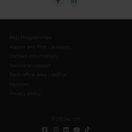
PhD Programmes
Master and Post Lauream
Contact information
Technical support
Back office Area - dbErw
MyUnivr
Privacy policy
Follow on