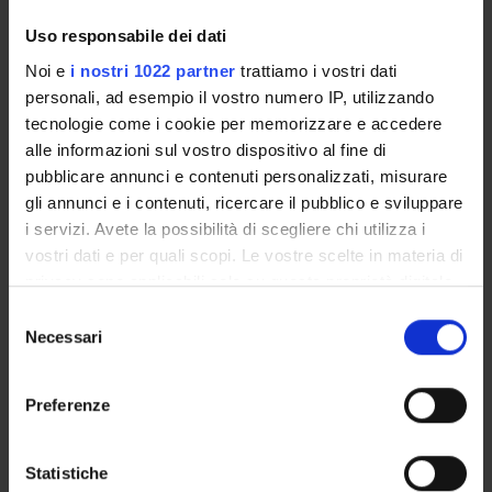
Didactic plan and student's guide
Lesson timetable
Uso responsabile dei dati
Exam calendar
Noi e
i nostri 1022 partner
trattiamo i vostri dati
Notices
personali, ad esempio il vostro numero IP, utilizzando
Thesis and internship proposals
tecnologie come i cookie per memorizzare e accedere
Governing bodies
alle informazioni sul vostro dispositivo al fine di
Faculty staff
pubblicare annunci e contenuti personalizzati, misurare
Documents
gli annunci e i contenuti, ricercare il pubblico e sviluppare
i servizi. Avete la possibilità di scegliere chi utilizza i
vostri dati e per quali scopi. Le vostre scelte in materia di
STUDYING
privacy sono applicabili solo su questa proprietà digitale
in cui avete effettuato le vostre scelte. È possibile
Selezione
COURSES
modificare o revocare il proprio consenso in qualsiasi
Necessari
del
momento dalla Dichiarazione sui cookie o facendo clic
PHD PROGRAMMES AND POSTGRADUATE
consenso
sull'icona di attivazione della privacy.
TRAINING
Preferenze
Con il tuo consenso, vorremmo anche:
Contacts
raccogliere informazioni sulla tua posizione
Statistiche
People