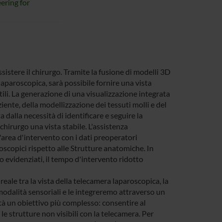
ering for
stere il chirurgo. Tramite la fusione di modelli 3D
aparoscopica, sarà possibile fornire una vista
utili. La generazione di una visualizzazione integrata
ente, della modellizzazione dei tessuti molli e del
 dalla necessità di identificare e seguire la
chirurgo una vista stabile. L'assistenza
area d'intervento con i dati preoperatori
oscopici rispetto alle Strutture anatomiche. In
evidenziati, il tempo d'intervento ridotto
reale tra la vista della telecamera laparoscopica, la
 modalità sensoriali e le integreremo attraverso un
à un obiettivo più complesso: consentire al
e strutture non visibili con la telecamera. Per