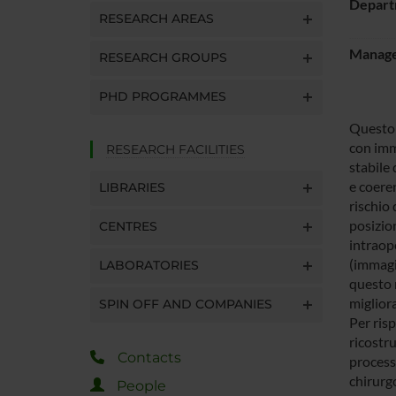
Depart
RESEARCH AREAS
Manager
RESEARCH GROUPS
PHD PROGRAMMES
Questo 
con imm
RESEARCH FACILITIES
stabile 
e coere
LIBRARIES
rischio 
posizion
CENTRES
intraop
(immagin
LABORATORIES
questo 
migliora
SPIN OFF AND COMPANIES
Per risp
ricostru
Contacts
process
chirurgo
People