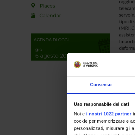
raggiun
Places
telecame
servoing
Calendar
tipo di 
(MRI, CT
assister
AGENDA DI OGGI
Importe
deformab
gio
L'analis
6 agosto 2026
automati
metodi 
morfolo
mediche
Consenso
robot 
Integre
che sost
Uso responsabile dei dati
compensa
Noi e
i nostri 1022 partner
t
della te
Il cons
cookie per memorizzare e acce
chirurgi
personalizzati, misurare gli an
l'Univer