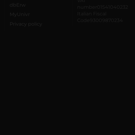
VAT
dbErw
number01541040232
Italian Fiscal
MyUnivr
Code93009870234
Privacy policy