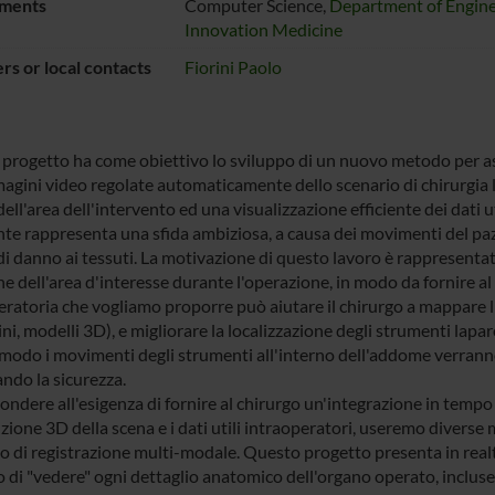
ments
Computer Science,
Department of Engine
Innovation Medicine
s or local contacts
Fiorini Paolo
progetto ha come obiettivo lo sviluppo di un nuovo metodo per assi
agini video regolate automaticamente dello scenario di chirurgia l
dell'area dell'intervento ed una visualizzazione efficiente dei dati 
nte rappresenta una sfida ambiziosa, a causa dei movimenti del pazi
di danno ai tessuti. La motivazione di questo lavoro è rappresentata
e dell'area d'interesse durante l'operazione, in modo da fornire al 
eratoria che vogliamo proporre può aiutare il chirurgo a mappare l'
i, modelli 3D), e migliorare la localizzazione degli strumenti lapar
modo i movimenti degli strumenti all'interno dell'addome verranno 
ndo la sicurezza.
ondere all'esigenza di fornire al chirurgo un'integrazione in tempo 
zione 3D della scena e i dati utili intraoperatori, useremo diverse
o di registrazione multi-modale. Questo progetto presenta in realt
 di "vedere" ogni dettaglio anatomico dell'organo operato, incluse l