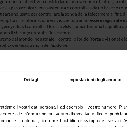
gere questo obiettivo, consideriamo uno scenario di chirurgia ro
ra laparoscopica viene sostenuta e controllata da un braccio roboti
 saranno usate per controllare la sonda della telecamera al fine di
setup fornirà informazioni visive, che potranno essere registrate e 
, ecografia). I controlli di forza e visivi aumenteranno la qualità d
anno il chirurgo durante l'intervento.
remo dal mondo industriale il controllo ibrido (forza e visione) e 
ilità dei tessuti molli dell'addome.
i al computer delle immagini mediche è una problematica affrontata 
co, identificare e classificare le strutture anatomiche e patologich
di segmentazione avanzati trasferiscono una conoscenza a priori del
gici, consentendo quindi l'estrazione automatica di caratteristich
 si focalizza sul riconoscimento automatico di patologie e non sull
Dettagli
Impostazioni degli annunci
autonomo.
remo i dati preoperatori con le misure intraoperatorie per ottenere
iene la telecamera e mantenere una vista solidale con l'area d'inte
re i movimenti fisiologici e garantire che la telecamera non danneg
rattiamo i vostri dati personali, ad esempio il vostro numero IP, 
lecamera per identificare e seguire i punti rilevanti nella scena e ric
orzio "HyCARoS" è composto da quattro unità di ricerca. Una unità 
dere alle informazioni sul vostro dispositivo al fine di pubblica
a generale per assicurare l'efficacia sperimentale e l'applicabilità d
nunci e i contenuti, ricercare il pubblico e sviluppare i servizi. A
sità di Verona, il cui gruppo include membri del Dipartimento di Inf