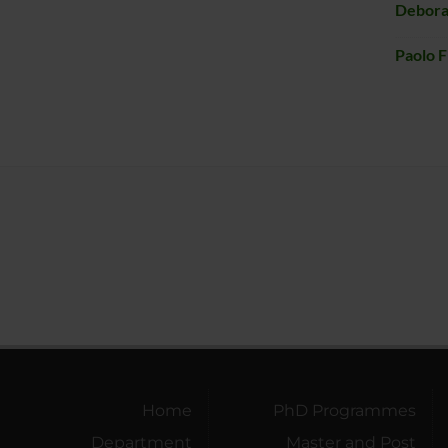
Debora
Paolo F
Home
PhD Programmes
Department
Master and Post