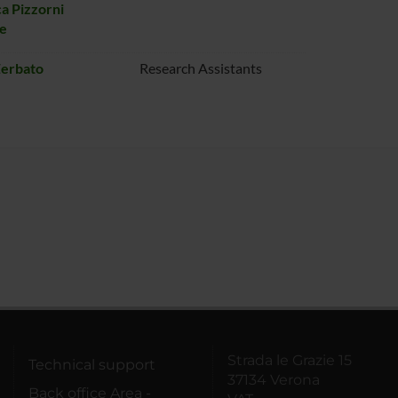
a Pizzorni
se
Zerbato
Research Assistants
Strada le Grazie 15
Technical support
37134 Verona
Back office Area -