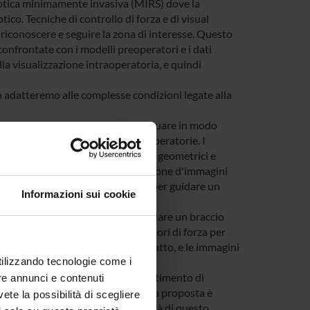
botica minimamente invasiva (MIRS) dove la
co. Tecniche di controllo di forza e di visual
 riconoscere e seguire la zona di interesse. Questo
confrontate con i modelli preoperatori e i dati
ella visualizzazione intraoperatoria, e quindi
lo adatteremo alle complesse condizioni legate alla
da molti autori, al fine di individuare in modo
e all'interno delle immagini preoperatorie. I
l'anatomia in vincoli topologici, geometrici e
e anatomiche rilevanti. L'elaborazione d'immagini
'estrazione di misure necessarie per guidare un
Informazioni sui cookie
 le informazioni necessarie a guidare un braccio
resse. Useremo le misure dei sensori di forza per
gi i tessuti con cui viene a contatto, e le immagini
utilizzando tecnologie come i
ostruire la superficie degli organi.
include membri afferenti al dipartimento di
re annunci e contenuti
elle soluzioni. Il coordinatore della proposta è
vete la possibilità di scegliere
ormatica e di Radiologia. L'attività di questo