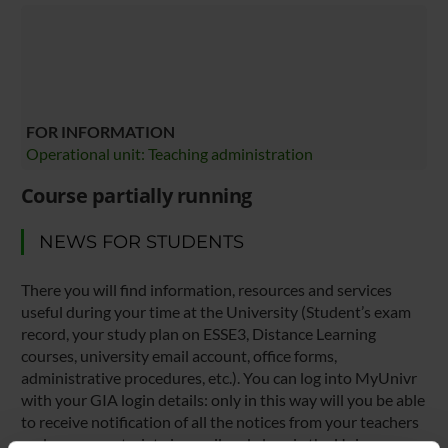
FOR INFORMATION
Operational unit: Teaching administration
Course partially running
NEWS FOR STUDENTS
There you will find information, resources and services
useful during your time at the University (Student’s exam
record, your study plan on ESSE3, Distance Learning
courses, university email account, office forms,
administrative procedures, etc.). You can log into MyUnivr
with your GIA login details: only in this way will you be able
to receive notification of all the notices from your teachers
and your secretariat via email and also via the Univr app.