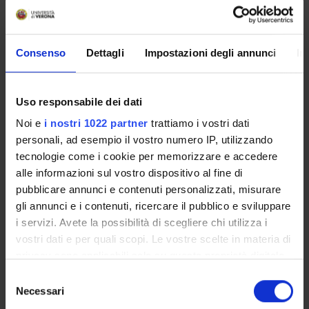
MYUNIVR
Consenso
Dettagli
Impostazioni degli annunci
In
Courses
Uso responsabile dei dati
Academic Calendar
Noi e
i nostri 1022 partner
trattiamo i vostri dati
Didactic plan and student's guide
personali, ad esempio il vostro numero IP, utilizzando
Lesson timetable
tecnologie come i cookie per memorizzare e accedere
Exam calendar
alle informazioni sul vostro dispositivo al fine di
Notices
pubblicare annunci e contenuti personalizzati, misurare
Thesis and internship proposals
gli annunci e i contenuti, ricercare il pubblico e sviluppare
Governing bodies
i servizi. Avete la possibilità di scegliere chi utilizza i
Faculty staff
vostri dati e per quali scopi. Le vostre scelte in materia di
privacy sono applicabili solo su questa proprietà digitale
Documents
in cui avete effettuato le vostre scelte. È possibile
Selezione
modificare o revocare il proprio consenso in qualsiasi
Necessari
del
STUDYING
momento dalla Dichiarazione sui cookie o facendo clic