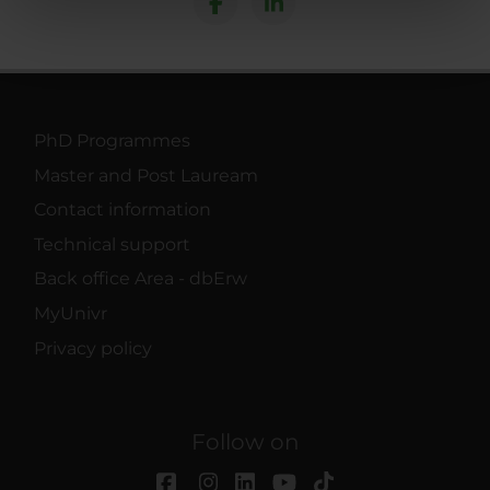
nostri partner che si occupano di analisi dei dati web,
pubblicità e social media, i quali potrebbero combinarle
con altre informazioni che hai fornito loro o che hanno
raccolto dal tuo utilizzo dei loro servizi.
PhD Programmes
Master and Post Lauream
Contact information
Technical support
Back office Area - dbErw
MyUnivr
Privacy policy
Follow on