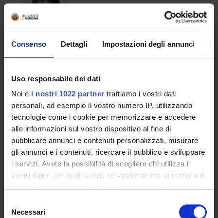
email
elena
gaburro
univr
it
Consenso
Dettagli
Impostazioni degli annunci
In
Geretti Luca
Uso responsabile dei dati
Noi e
i nostri 1022 partner
trattiamo i vostri dati
email
luca
geretti
univr
it
personali, ad esempio il vostro numero IP, utilizzando
tecnologie come i cookie per memorizzare e accedere
phone
+39 045 802 7850
alle informazioni sul vostro dispositivo al fine di
pubblicare annunci e contenuti personalizzati, misurare
gli annunci e i contenuti, ricercare il pubblico e sviluppare
i servizi. Avete la possibilità di scegliere chi utilizza i
Giacobazzi Roberto
vostri dati e per quali scopi. Le vostre scelte in materia di
privacy sono applicabili solo su questa proprietà digitale
email
roberto
giacobazzi
univr
it
in cui avete effettuato le vostre scelte. È possibile
Selezione
phone
+39 045 802 7995
modificare o revocare il proprio consenso in qualsiasi
Necessari
del