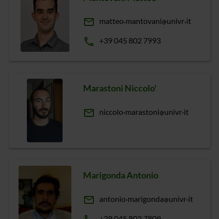
email
matteo
mantovani
univr
it
phone
+39 045 802 7993
Marastoni Niccolo'
email
niccolo
marastoni
univr
it
Marigonda Antonio
email
antonio
marigonda
univr
it
+39 045 802 7809