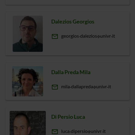
Dalezios Georgios
email
georgios
dalezios
univr
it
Dalla Preda Mila
email
mila
dallapreda
univr
it
Di Persio Luca
email
luca
dipersio
univr
it