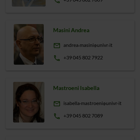
phone
Masini Andrea
email
andrea
masini
univr
it
phone
+39 045 802 7922
Mastroeni Isabella
email
isabella
mastroeni
univr
it
phone
+39 045 802 7089