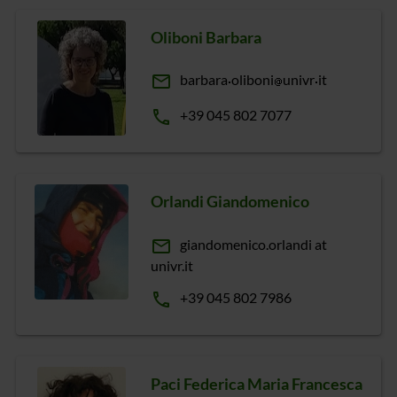
Oliboni Barbara
email
barbara
oliboni
univr
it
phone
+39 045 802 7077
Orlandi Giandomenico
email
giandomenico.orlandi at
univr.it
phone
+39 045 802 7986
Paci Federica Maria Francesca