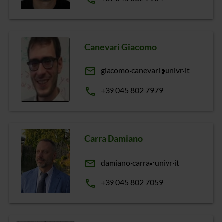
Canevari Giacomo
email
giacomo
canevari
univr
it
phone
+39 045 802 7979
Carra Damiano
email
damiano
carra
univr
it
phone
+39 045 802 7059