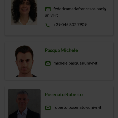
email
federicamariafrancesca
paci
univr
it
phone
+39 045 802 7909
Pasqua Michele
email
michele
pasqua
univr
it
Posenato Roberto
email
roberto
posenato
univr
it