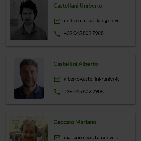
Castellani Umberto
email
umberto
castellani
univr
it
phone
+39 045 802 7988
Castellini Alberto
email
alberto
castellini
univr
it
phone
+39 045 802 7908
Ceccato Mariano
email
mariano
ceccato
univr
it