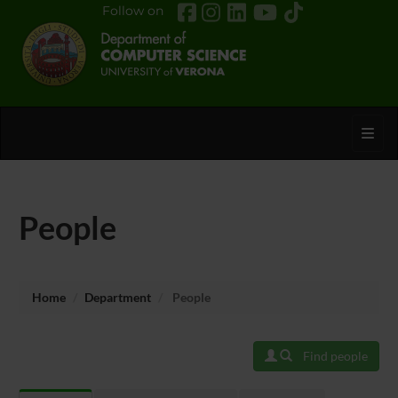
Follow on
Toggl
People
Home
Department
People
Find people