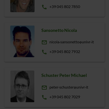
phone
+39 045 802 7850
Sansonetto Nicola
email
nicola
sansonetto
univr
it
phone
+39 045 802 7932
Schuster Peter Michael
email
peter
schuster
univr
it
phone
+39 045 802 7029