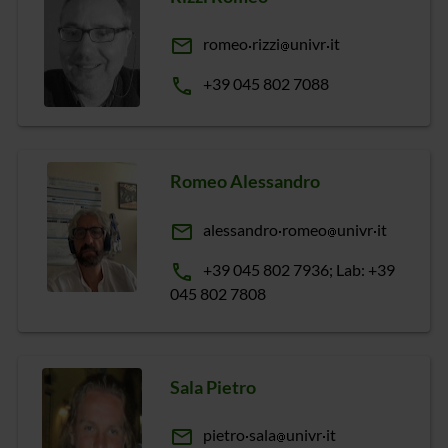
email
romeo
rizzi
univr
it
phone
+39 045 802 7088
Romeo Alessandro
email
alessandro
romeo
univr
it
phone
+39 045 802 7936; Lab: +39
045 802 7808
Sala Pietro
email
pietro
sala
univr
it