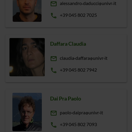
email
alessandro
daducci
univr
it
phone
+39 045 802 7025
Daffara Claudia
email
claudia
daffara
univr
it
phone
+39 045 802 7942
Dai Pra Paolo
email
paolo
daipra
univr
it
phone
+39 045 802 7093