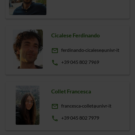
Cicalese Ferdinando
email
ferdinando
cicalese
univr
it
phone
+39 045 802 7969
Collet Francesca
email
francesca
collet
univr
it
phone
+39 045 802 7979