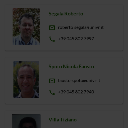
Segala Roberto
email
roberto
segala
univr
it
phone
+39 045 802 7997
Spoto Nicola Fausto
email
fausto
spoto
univr
it
phone
+39 045 802 7940
Villa Tiziano