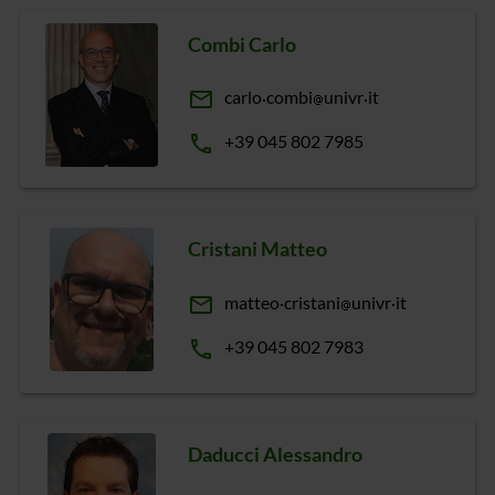
Combi Carlo
email
carlo
combi
univr
it
phone
+39 045 802 7985
Cristani Matteo
email
matteo
cristani
univr
it
phone
+39 045 802 7983
Daducci Alessandro