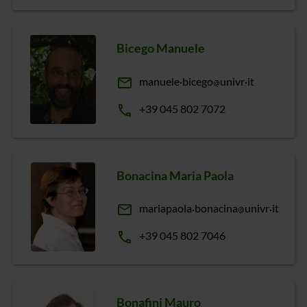
Bicego Manuele
email
manuele
bicego
univr
it
phone
+39 045 802 7072
Bonacina Maria Paola
email
mariapaola
bonacina
univr
it
phone
+39 045 802 7046
Bonafini Mauro