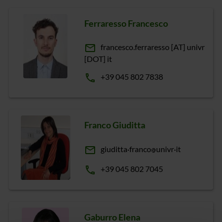
Ferraresso Francesco
email
francesco.ferraresso [AT] univr
[DOT] it
phone
+39 045 802 7838
Franco Giuditta
email
giuditta
franco
univr
it
phone
+39 045 802 7045
Gaburro Elena