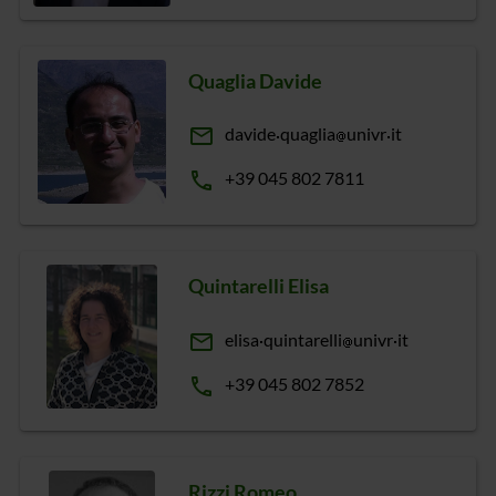
Quaglia Davide
email
davide
quaglia
univr
it
phone
+39 045 802 7811
Quintarelli Elisa
email
elisa
quintarelli
univr
it
phone
+39 045 802 7852
Rizzi Romeo