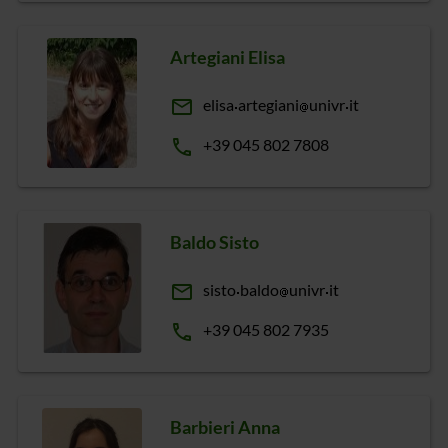
Artegiani Elisa
email
elisa
artegiani
univr
it
phone
+39 045 802 7808
Baldo Sisto
email
sisto
baldo
univr
it
phone
+39 045 802 7935
Barbieri Anna