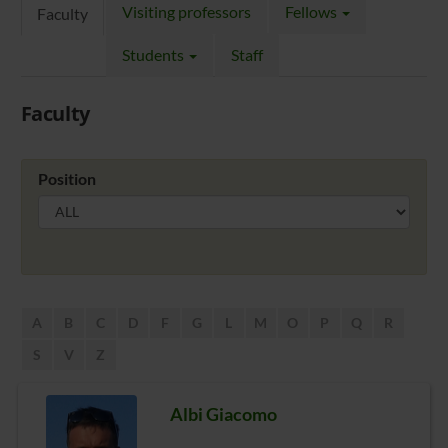
Visiting professors
Fellows
Faculty
Students
Staff
Faculty
Position
A
B
C
D
F
G
L
M
O
P
Q
R
S
V
Z
Albi Giacomo