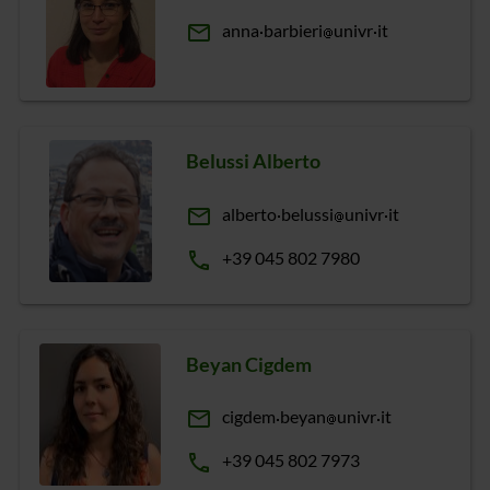
email
anna
barbieri
univr
it
Belussi Alberto
email
alberto
belussi
univr
it
phone
+39 045 802 7980
Beyan Cigdem
email
cigdem
beyan
univr
it
phone
+39 045 802 7973