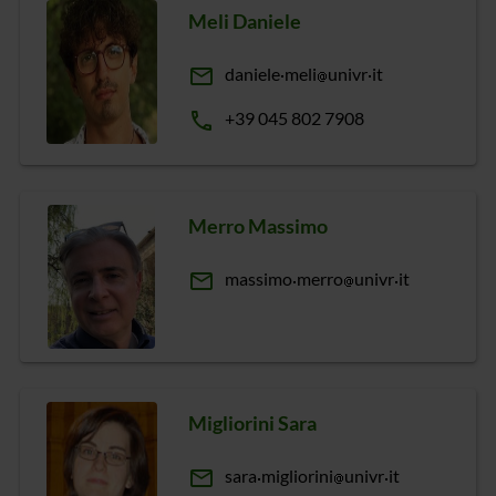
Meli Daniele
email
daniele
meli
univr
it
phone
+39 045 802 7908
Merro Massimo
email
massimo
merro
univr
it
Migliorini Sara
email
sara
migliorini
univr
it