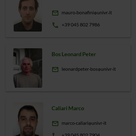
email
mauro
bonafini
univr
it
phone
+39 045 802 7986
Bos Leonard Peter
email
leonardpeter
bos
univr
it
Caliari Marco
email
marco
caliari
univr
it
phone
+39 045 802 7904