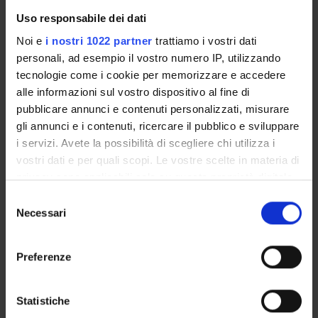
Uso responsabile dei dati
ORGANIZZAZIONE
Noi e
i nostri 1022 partner
trattiamo i vostri dati
personali, ad esempio il vostro numero IP, utilizzando
GOVERNANCE
tecnologie come i cookie per memorizzare e accedere
COMMISSIONI
alle informazioni sul vostro dispositivo al fine di
pubblicare annunci e contenuti personalizzati, misurare
UFFICI E STRUTTURE DI SERVIZIO
gli annunci e i contenuti, ricercare il pubblico e sviluppare
i servizi. Avete la possibilità di scegliere chi utilizza i
SERVIZI DI SEGRETERIA STUDENTI
vostri dati e per quali scopi. Le vostre scelte in materia di
privacy sono applicabili solo su questa proprietà digitale
STRUTTURE DEL DIPARTIMENTO
in cui avete effettuato le vostre scelte. È possibile
Selezione
modificare o revocare il proprio consenso in qualsiasi
Necessari
del
BIBLIOTECHE
momento dalla Dichiarazione sui cookie o facendo clic
consenso
sull'icona di attivazione della privacy.
CENTRI
Preferenze
Con il tuo consenso, vorremmo anche:
LABORATORI
raccogliere informazioni sulla tua posizione
Statistiche
SPIN OFF E AZIENDE
geografica, con un'approssimazione di qualche