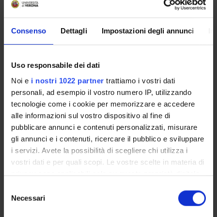
Consenso
Dettagli
Impostazioni degli annunci
In
Uso responsabile dei dati
Noi e
i nostri 1022 partner
trattiamo i vostri dati
Luogo
personali, ad esempio il vostro numero IP, utilizzando
Ca' Vignal - Piramide, Piano 0,
Sala Verde
tecnologie come i cookie per memorizzare e accedere
Referente
alle informazioni sul vostro dispositivo al fine di
Gaetano Zampieri
pubblicare annunci e contenuti personalizzati, misurare
Referente esterno
gli annunci e i contenuti, ricercare il pubblico e sviluppare
i servizi. Avete la possibilità di scegliere chi utilizza i
Data pubblicazione
7 ottobre 2013
vostri dati e per quali scopi. Le vostre scelte in materia di
privacy sono applicabili solo su questa proprietà digitale
in cui avete effettuato le vostre scelte. È possibile
Selezione
modificare o revocare il proprio consenso in qualsiasi
Necessari
del
momento dalla Dichiarazione sui cookie o facendo clic
consenso