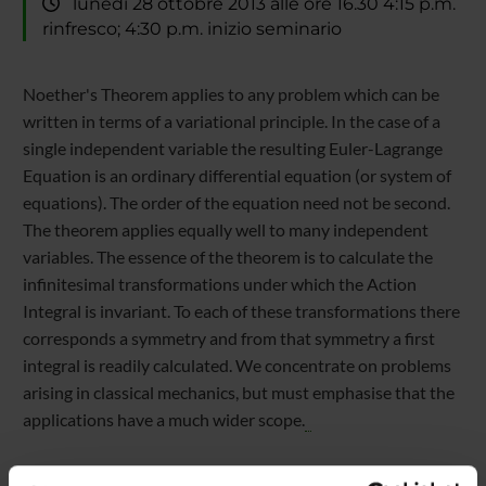
lunedì 28 ottobre 2013 alle ore 16.30 4:15 p.m.
rinfresco; 4:30 p.m. inizio seminario
Noether's Theorem applies to any problem which can be
written in terms of a variational principle. In the case of a
single independent variable the resulting Euler-Lagrange
Equation is an ordinary differential equation (or system of
equations). The order of the equation need not be second.
The theorem applies equally well to many independent
variables. The essence of the theorem is to calculate the
infinitesimal transformations under which the Action
Integral is invariant. To each of these transformations there
corresponds a symmetry and from that symmetry a first
integral is readily calculated. We concentrate on problems
arising in classical mechanics, but must emphasise that the
applications have a much wider scope.