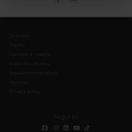
pubblicità e social media, i quali potrebbero combinarle
con altre informazioni che hai fornito loro o che hanno
raccolto dal tuo utilizzo dei loro servizi.
Dottorati
Master
Contatti e mappa
Supporto tecnico
Area Amministrativa
MyUnivr
Privacy policy
Segui su