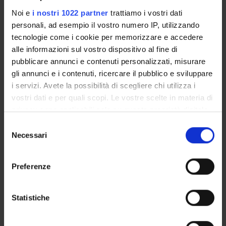
Mauro Gambini
Borsista
Noi e
i nostri 1022 partner
trattiamo i vostri dati
personali, ad esempio il vostro numero IP, utilizzando
Sara Migliorini
tecnologie come i cookie per memorizzare e accedere
Professore associato
alle informazioni sul vostro dispositivo al fine di
pubblicare annunci e contenuti personalizzati, misurare
gli annunci e i contenuti, ricercare il pubblico e sviluppare
AREE DI RICERCA COINVOLTE DAL PROGETTO
i servizi. Avete la possibilità di scegliere chi utilizza i
vostri dati e per quali scopi. Le vostre scelte in materia di
Sistemi informativi ed analisi dei dati
privacy sono applicabili solo su questa proprietà digitale
Information systems applications
in cui avete effettuato le vostre scelte. È possibile
Selezione
modificare o revocare il proprio consenso in qualsiasi
Necessari
del
momento dalla Dichiarazione sui cookie o facendo clic
consenso
sull'icona di attivazione della privacy.
Preferenze
ATTIVITÀ
Con il tuo consenso, vorremmo anche:
AREE DI RICERCA
raccogliere informazioni sulla tua posizione
Statistiche
geografica, con un'approssimazione di qualche
GRUPPI DI RICERCA
metro,