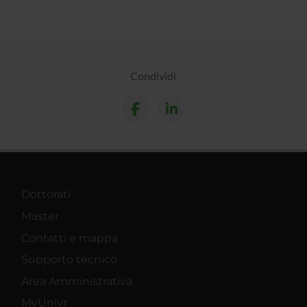
Condividi
Dottorati
Master
Contatti e mappa
Supporto tecnico
Area Amministrativa
MyUnivr