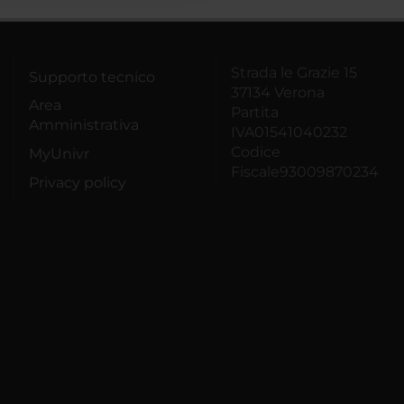
Strada le Grazie 15
Supporto tecnico
37134 Verona
Area
Partita
Amministrativa
IVA01541040232
Codice
MyUnivr
Fiscale93009870234
Privacy policy