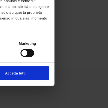
re annunci e contenuti
vete la possibilità di scegliere
li solo su questa proprietà
consenso in qualsiasi momento
alche metro,
Marketing
e specifiche (impronte
ezione dettagli
. Puoi
Accetta tutti
l media e per analizzare il
ostri partner che si occupano
azioni che hai fornito loro o