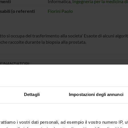
menti
Informatica,
Ingegneria per la medicina d
abili (o referenti
Fiorini Paolo
tto si occupa del trasferimento alla societa' Esaote di alcuni algo
che raccolte durante la biopsia alla prostata.
 FINANZIATORI:
S.p.A.
Finanziamento:
assegnato e gestito dal 
Dettagli
Impostazioni degli annunci
ECIPANTI AL PROGETTO
iorini
Studioso Senior
Luigi Pal
rattiamo i vostri dati personali, ad esempio il vostro numero IP, 
 Mihai Maris
Ricercatore a tempo