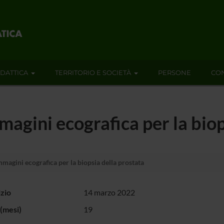
IDATTICA
TERRITORIO E SOCIETÀ
PERSONE
CON
magini ecografica per la biop
magini ecografica per la biopsia della prostata
izio
14 marzo 2022
(mesi)
19