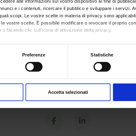
dere alle informazioni sul vostro dispositivo al fine di pubblica
determinato
nunci e i contenuti, ricercare il pubblico e sviluppare i servizi. A
r quali scopi. Le vostre scelte in materia di privacy sono applicabi
to le vostre scelte. È possibile modificare o revocare il proprio 
 o facendo clic sull'icona di attivazione della privacy.
mo anche:
oni sulla tua posizione geografica, con un'approssimazione di qu
Preferenze
Statistiche
spositivo, scansionandolo attivamente alla ricerca di caratteristich
aborati i tuoi dati personali e imposta le tue preferenze nella
s
consenso in qualsiasi momento dalla Dichiarazione sui cookie.
Accetta selezionati
nalizzare contenuti ed annunci, per fornire funzionalità dei socia
Condividi
inoltre informazioni sul modo in cui utilizzi il nostro sito con i n
icità e social media, i quali potrebbero combinarle con altre inform
lizzo dei loro servizi.