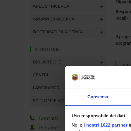
Diparti
AREE DI RICERCA
Respons
locali)
GRUPPI DI RICERCA
DOTTORATI DI RICERCA
Il proge
ecografi
STRUTTURE
BIBLIOTECHE
ENTI
CENTRI
Esaote 
LABORATORI
Consenso
SPIN OFF E AZIENDE
PART
Uso responsabile dei dati
Paolo F
Contatti
Noi e
i nostri 1022 partner
t
Persone
Bogdan