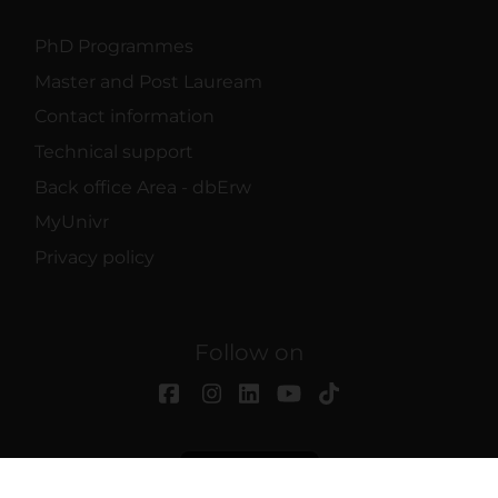
PhD Programmes
Master and Post Lauream
Contact information
Technical support
Back office Area - dbErw
MyUnivr
Privacy policy
Follow on