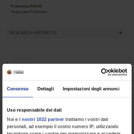
Francesca Monti
Associate Professor
RESEARCH INTERESTS
ACTIVITIES
RESEARCH AREAS
Consenso
Dettagli
Impostazioni degli annunci
In
Algebra, Geometry, and Mathematical Logic
Algorithms, Logic, and Theory of Computing
Bioinformatics and medical informatics
Uso responsabile dei dati
Physics
Noi e
i nostri 1022 partner
trattiamo i vostri dati
Software Engineering and Formal Verification
personali, ad esempio il vostro numero IP, utilizzando
Artificial Intelligence
tecnologie come i cookie per memorizzare e accedere