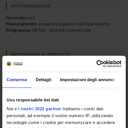
ENTI FINANZIATORI:
Novaratio s.r.l.
Finanziamento:
assegnato e gestito dal Dipartimento
Programma:
ART66 - Attività Commerciale
PARTECIPANTI AL PROGETTO
Carlo Combi
Professore ordinario
Consenso
Dettagli
Impostazioni degli annunci
In
Vladan Mijatovic
Pietro Sala
Uso responsabile dei dati
Professore associato
Noi e
i nostri 1022 partner
trattiamo i vostri dati
personali, ad esempio il vostro numero IP, utilizzando
tecnologie come i cookie per memorizzare e accedere
AREE DI RICERCA COINVOLTE DAL PROGETTO