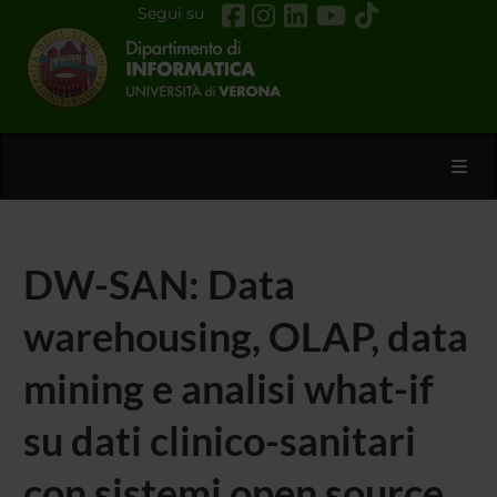
Segui su
Toggl
DW-SAN: Data
warehousing, OLAP, data
mining e analisi what-if
su dati clinico-sanitari
con sistemi open source