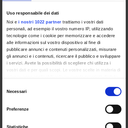
ACTIVITIES
Uso responsabile dei dati
RESEARCH AREAS
Noi e
i nostri 1022 partner
trattiamo i vostri dati
RESEARCH GROUPS
personali, ad esempio il vostro numero IP, utilizzando
tecnologie come i cookie per memorizzare e accedere
PHD PROGRAMMES
alle informazioni sul vostro dispositivo al fine di
pubblicare annunci e contenuti personalizzati, misurare
RESEARCH FACILITIES
gli annunci e i contenuti, ricercare il pubblico e sviluppare
i servizi. Avete la possibilità di scegliere chi utilizza i
LIBRARIES
vostri dati e per quali scopi. Le vostre scelte in materia di
privacy sono applicabili solo su questa proprietà digitale
CENTRES
in cui avete effettuato le vostre scelte. È possibile
Selezione
modificare o revocare il proprio consenso in qualsiasi
Necessari
LABORATORIES
del
momento dalla Dichiarazione sui cookie o facendo clic
consenso
sull'icona di attivazione della privacy.
SPIN OFF AND COMPANIES
Preferenze
Con il tuo consenso, vorremmo anche:
Contacts
raccogliere informazioni sulla tua posizione
Statistiche