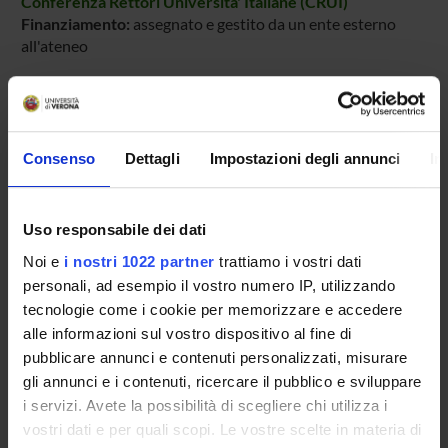
Conferenza Rettori Universita' Italiane (CRUI)
Finanziamento:
assegnato e gestito da un ente esterno
all'ateneo
PARTECIPANTI AL PROGETTO
Consenso
Dettagli
Impostazioni degli annunci
In
Roberto Giacobazzi
Professore ordinario
Uso responsabile dei dati
Isabella Mastroeni
Professore associato
Noi e
i nostri 1022 partner
trattiamo i vostri dati
personali, ad esempio il vostro numero IP, utilizzando
tecnologie come i cookie per memorizzare e accedere
alle informazioni sul vostro dispositivo al fine di
pubblicare annunci e contenuti personalizzati, misurare
ATTIVITÀ
gli annunci e i contenuti, ricercare il pubblico e sviluppare
i servizi. Avete la possibilità di scegliere chi utilizza i
AREE DI RICERCA
vostri dati e per quali scopi. Le vostre scelte in materia di