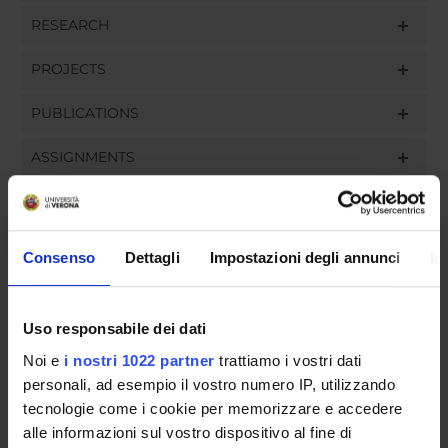
RESEARCH
PROJECTS
PUBLICATIONS
ASSIGNMENTS
Consenso
Dettagli
Impostazioni degli annunci
In
ORGANIZATION
GOVERNANCE
Uso responsabile dei dati
COMMITTEES
Noi e
i nostri 1022 partner
trattiamo i vostri dati
personali, ad esempio il vostro numero IP, utilizzando
DEPARTMENT ADMINISTRATION OFFICES
tecnologie come i cookie per memorizzare e accedere
alle informazioni sul vostro dispositivo al fine di
STUDENT ADMINISTRATION OFFICES