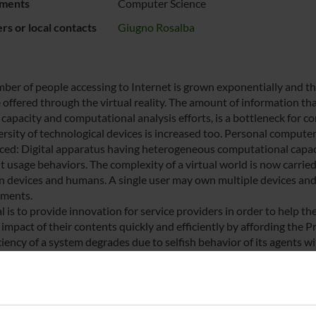
ments
Computer Science
s or local contacts
Giugno Rosalba
ber of people accessing to Internet is grown exponentially and thi
 offered through the virtual reality. The amount of information tha
 capacity and computational analysis efforts, is a bottleneck for 
ersity of technological devices is increased too. Personal comput
ced: Digital apparatus having heterogeneous computational capacit
nt usage behaviors. The complexity of a virtual world is now carr
 devices and humans. A single user may own multiple devices and
ments.
l is to provide innovation for service providers in order to help t
 impact of their contents quickly and efficiently by affording the 
ciency of a system degrades due to selfish behavior of its agents wi
build a responsive infrastructure for modelling the current evolvin
ng behaviour, focusing on strong theoretical Big data model called
ndation systems, paying attention to the intrigued network of re
thesize that the value of the proposed innovation will have a subs