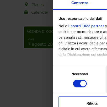
hypothe
Consenso
Places
interna
Complex
Calendar
Uso responsabile dei dati
Noi e
i nostri 1022 partner
t
SPO
AGENDA DI OGGI
cookie per memorizzare e acce
personalizzati, misurare gli an
ven
chi utilizza i vostri dati e pe
7 agosto 2026
digitale in cui avete effettua
dalla Dichiarazione sui cookie
PROJ
Con il tuo consenso, vorrem
Selezione
Rosalb
raccogliere informazi
Necessari
del
Identificare il tuo di
consenso
digitali).
RESEA
Approfondisci come vengono el
modificare o ritirare il tuo 
Bioinf
Rifiuta
Life a