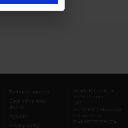
l media e per analizzare il
ostri partner che si occupano
azioni che hai fornito loro o
Strada le Grazie 15
Technical support
37134 Verona
Back office Area -
VAT
dbErw
number01541040232
Italian Fiscal
MyUnivr
Code93009870234
Privacy policy