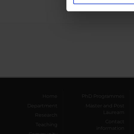
Utilizziamo i cookie per perso
nostro traffico. Condividiamo 
di analisi dei dati web, pubbl
che hanno raccolto dal tuo uti
Home
PhD Programmes
Department
Master and Post
Lauream
Research
Contact
Teaching
information