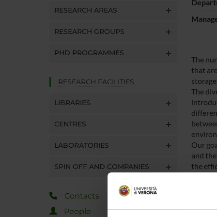
Depart
RESEARCH AREAS
Manager
RESEARCH GROUPS
PHD PROGRAMMES
The num
that are
storage
RESEARCH FACILITIES
The div
introdu
LIBRARIES
differe
between
CENTRES
environ
Our goa
LABORATORIES
and the
the effi
SPIN OFF AND COMPANIES
We will 
targeti
Contacts
recomme
We hypo
People