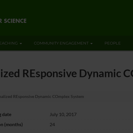
EACHING
COMMUNITY ENGAGEMENT
PEOPLE
ized REsponsive Dynamic 
alized REsponsive Dynamic COmplex System
g date
July 10, 2017
on (months)
24