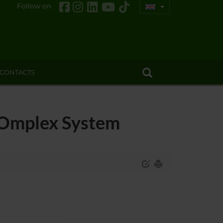
Follow on
CONTACTS
COmplex System