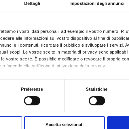
sis is strongly supported by the deep knowledge of the team memb
Dettagli
Impostazioni degli annunci
tional companies (the partner is a leader on the market), and on (i
 System since they share common dynamics with Biological Syst
rattiamo i vostri dati personali, ad esempio il vostro numero IP, 
NSORS:
dere alle informazioni sul vostro dispositivo al fine di pubblica
Funds:
assigned and managed by the de
nunci e i contenuti, ricercare il pubblico e sviluppare i servizi. A
r quali scopi. Le vostre scelte in materia di privacy sono applicabi
to le vostre scelte. È possibile modificare o revocare il proprio 
 o facendo clic sull'icona di attivazione della privacy.
ECT PARTICIPANTS
mo anche:
a Giugno
Full Professor
oni sulla tua posizione geografica, con un'approssimazione di qu
Preferenze
Statistiche
spositivo, scansionandolo attivamente alla ricerca di caratteristich
RCH AREAS INVOLVED IN THE PROJECT
aborati i tuoi dati personali e imposta le tue preferenze nella
s
consenso in qualsiasi momento dalla Dichiarazione sui cookie.
ormatica e informatica medica
Accetta selezionati
nd medical sciences