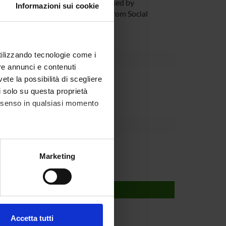
ers on (i) the current systems used by
Informazioni sui cookie
i) applying and designing models from Social
ems.
utilizzando tecnologie come i
re annunci e contenuti
partment
vete la possibilità di scegliere
li solo su questa proprietà
consenso in qualsiasi momento
alche metro,
Marketing
e specifiche (impronte
ezione dettagli
. Puoi
Accetta tutti