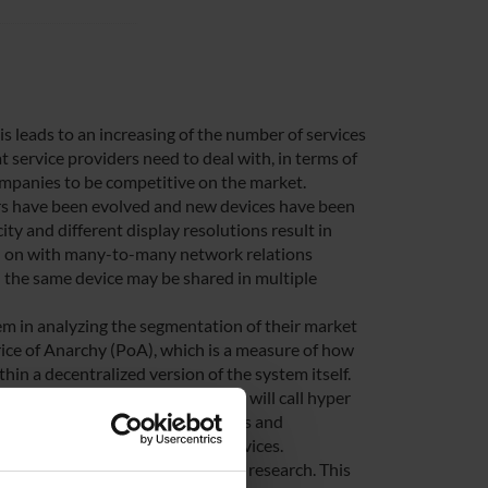
s leads to an increasing of the number of services
t service providers need to deal with, in terms of
companies to be competitive on the market.
ers have been evolved and new devices have been
y and different display resolutions result in
ied on with many-to-many network relations
 the same device may be shared in multiple
hem in analyzing the segmentation of their market
Price of Anarchy (PoA), which is a measure of how
thin a decentralized version of the system itself.
g digital user behaviour, what we will call hyper
 graph databases, network analysis and
lations among users and their devices.
tantial impact in the market and research. This