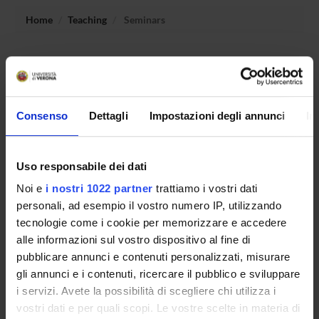
Home
Teaching
Seminars
No recent seminar found relating to teaching Operating
Systems and Computer Networks .
Consenso
Dettagli
Impostazioni degli annunci
In
STUDYING
Uso responsabile dei dati
COURSES
Noi e
i nostri 1022 partner
trattiamo i vostri dati
PHD PROGRAMMES AND POSTGRADUATE
personali, ad esempio il vostro numero IP, utilizzando
TRAINING
tecnologie come i cookie per memorizzare e accedere
alle informazioni sul vostro dispositivo al fine di
Contacts
pubblicare annunci e contenuti personalizzati, misurare
gli annunci e i contenuti, ricercare il pubblico e sviluppare
People
i servizi. Avete la possibilità di scegliere chi utilizza i
Places
vostri dati e per quali scopi. Le vostre scelte in materia di