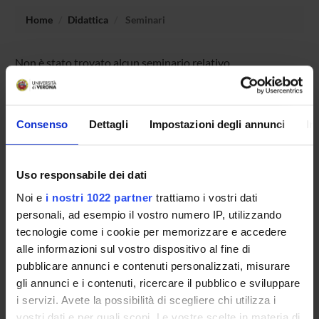
Home
Didattica
Seminari
Non è stato trovato alcun seminario relativo
all'insegnamento Elementi di Cosmologia e Relatività
generale.
Consenso
Dettagli
Impostazioni degli annunci
In
OFFERTA FORMATIVA
Uso responsabile dei dati
CORSI DI STUDIO
Noi e
i nostri 1022 partner
trattiamo i vostri dati
personali, ad esempio il vostro numero IP, utilizzando
DOTTORATI, MASTER E FORMAZIONE SUPERIORE
tecnologie come i cookie per memorizzare e accedere
alle informazioni sul vostro dispositivo al fine di
Contatti
pubblicare annunci e contenuti personalizzati, misurare
Persone
gli annunci e i contenuti, ricercare il pubblico e sviluppare
i servizi. Avete la possibilità di scegliere chi utilizza i
Luoghi
vostri dati e per quali scopi. Le vostre scelte in materia di