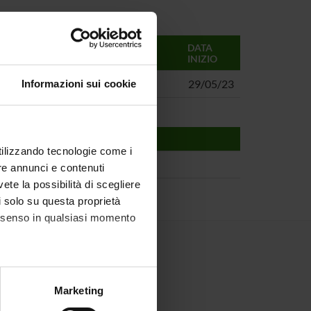
RESPONSABILI
DATA
INIZIO
Mariano Ceccato
29/05/23
Informazioni sui cookie
utilizzando tecnologie come i
re annunci e contenuti
vete la possibilità di scegliere
li solo su questa proprietà
consenso in qualsiasi momento
alche metro,
Marketing
e specifiche (impronte