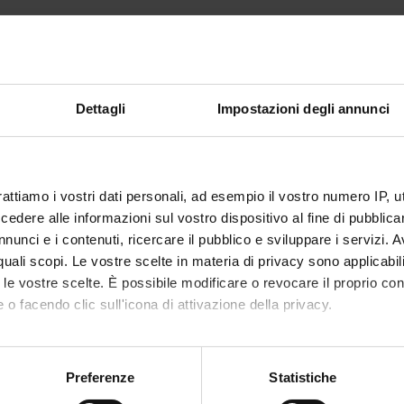
TI
O
g Automatizzato di REST API
Dettagli
Impostazioni degli annunci
 FINANZIAMENTI
NUMERO
rattiamo i vostri dati personali, ad esempio il vostro numero IP, 
1
dere alle informazioni sul vostro dispositivo al fine di pubblica
nunci e i contenuti, ricercare il pubblico e sviluppare i servizi. A
r quali scopi. Le vostre scelte in materia di privacy sono applicabi
to le vostre scelte. È possibile modificare o revocare il proprio 
 o facendo clic sull'icona di attivazione della privacy.
Condividi
mo anche:
oni sulla tua posizione geografica, con un'approssimazione di qu
Preferenze
Statistiche
spositivo, scansionandolo attivamente alla ricerca di caratteristich