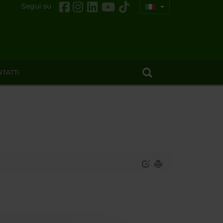
Segui su
TATTI