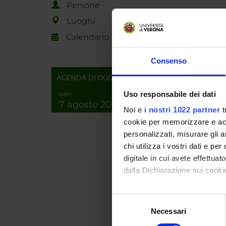
Persone
PROGET
Luoghi
TITOL
Calendario
Testin
Consenso
AGENDA DI OGGI
NUMERO
ven
Uso responsabile dei dati
ANNO
7 agosto 2026
Noi e
i nostri 1022 partner
t
2023
cookie per memorizzare e acce
personalizzati, misurare gli an
chi utilizza i vostri dati e pe
digitale in cui avete effettua
dalla Dichiarazione sui cookie
Con il tuo consenso, vorrem
Selezione
raccogliere informazi
Necessari
del
Identificare il tuo di
consenso