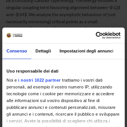
by a Ginzburg-Landau-type energy. The energy includes a
singular coupling term favouring alignment between~$\Q$
and~$\M$. We analyse the asymptotic behaviour of (not
necessarily minimising) critical points as a small
parameter~$\varepsilon$ tends to zero. Our main results
show that the energy concentrates along distinct singular
sets: the (rescaled) energy density for the~$\Q$-
component concentrates, to leading order, on a finite
Consenso
Dettagli
Impostazioni degli annunci
In
number of singular points, while the energy density for
the~$\M$-component concentrate along a one-
dimensional rectifiable set.
Uso responsabile dei dati
Noi e
i nostri 1022 partner
trattiamo i vostri dati
Joint work with Giacomo Canevari (UniVR) and Bianca
personali, ad esempio il vostro numero IP, utilizzando
Stroffolini (UniNA)
tecnologie come i cookie per memorizzare e accedere
alle informazioni sul vostro dispositivo al fine di
pubblicare annunci e contenuti personalizzati, misurare
gli annunci e i contenuti, ricercare il pubblico e sviluppare
i servizi. Avete la possibilità di scegliere chi utilizza i