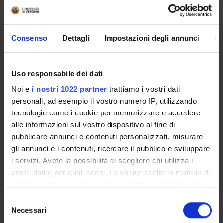
MYUNIVR
Consenso
Dettagli
Impostazioni degli annunci
In
Courses
Uso responsabile dei dati
Academic Calendar
Noi e
i nostri 1022 partner
trattiamo i vostri dati
Didactic plan and student's guide
personali, ad esempio il vostro numero IP, utilizzando
Lesson timetable
tecnologie come i cookie per memorizzare e accedere
Exam calendar
alle informazioni sul vostro dispositivo al fine di
Notices
pubblicare annunci e contenuti personalizzati, misurare
Thesis and internship proposals
gli annunci e i contenuti, ricercare il pubblico e sviluppare
Governing bodies
i servizi. Avete la possibilità di scegliere chi utilizza i
Faculty staff
vostri dati e per quali scopi. Le vostre scelte in materia di
privacy sono applicabili solo su questa proprietà digitale
Documents
in cui avete effettuato le vostre scelte. È possibile
Selezione
modificare o revocare il proprio consenso in qualsiasi
Necessari
del
STUDYING
momento dalla Dichiarazione sui cookie o facendo clic