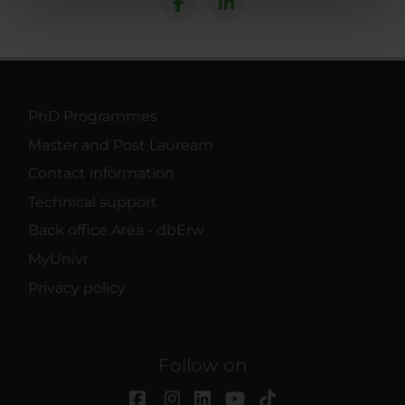
nostri partner che si occupano di analisi dei dati web,
pubblicità e social media, i quali potrebbero combinarle
con altre informazioni che hai fornito loro o che hanno
raccolto dal tuo utilizzo dei loro servizi.
PhD Programmes
Master and Post Lauream
Contact information
Technical support
Back office Area - dbErw
MyUnivr
Privacy policy
Follow on