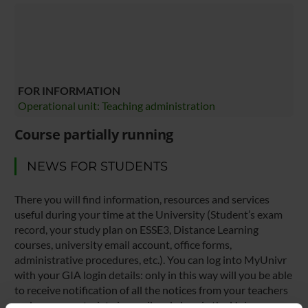
FOR INFORMATION
Operational unit: Teaching administration
Course partially running
NEWS FOR STUDENTS
There you will find information, resources and services
useful during your time at the University (Student’s exam
record, your study plan on ESSE3, Distance Learning
courses, university email account, office forms,
administrative procedures, etc.). You can log into MyUnivr
with your GIA login details: only in this way will you be able
to receive notification of all the notices from your teachers
and your secretariat via email and also via the Univr app.