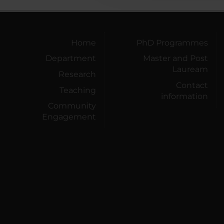
Home
PhD Programmes
Department
Master and Post
Lauream
Research
Contact
Teaching
information
Community
Engagement