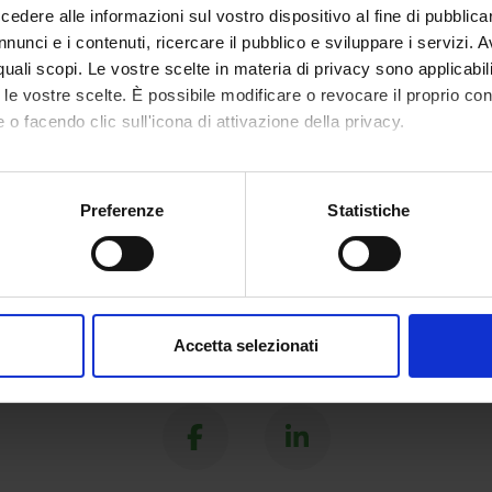
 methods and theory of security
dere alle informazioni sul vostro dispositivo al fine di pubblica
nunci e i contenuti, ricercare il pubblico e sviluppare i servizi. A
r quali scopi. Le vostre scelte in materia di privacy sono applicabi
to le vostre scelte. È possibile modificare o revocare il proprio 
 o facendo clic sull'icona di attivazione della privacy.
mo anche:
oni sulla tua posizione geografica, con un'approssimazione di qu
Preferenze
Statistiche
spositivo, scansionandolo attivamente alla ricerca di caratteristich
aborati i tuoi dati personali e imposta le tue preferenze nella
s
consenso in qualsiasi momento dalla Dichiarazione sui cookie.
Accetta selezionati
nalizzare contenuti ed annunci, per fornire funzionalità dei socia
Share
inoltre informazioni sul modo in cui utilizzi il nostro sito con i n
icità e social media, i quali potrebbero combinarle con altre inform
lizzo dei loro servizi.