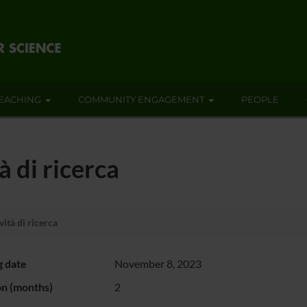
EACHING
COMMUNITY ENGAGEMENT
PEOPLE
à di ricerca
ità di ricerca
g date
November 8, 2023
on (months)
2