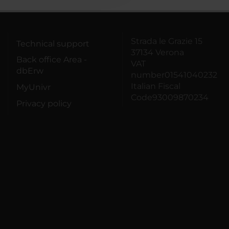
Strada le Grazie 15
Technical support
37134 Verona
Back office Area -
VAT
dbErw
number01541040232
Italian Fiscal
MyUnivr
Code93009870234
Privacy policy