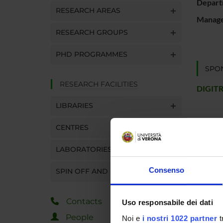
Depart
RESEARCH AREAS
Manager
RESEARCH GROUPS
PHD PROGRAMMES
SPO
RESEARCH FACILITIES
DIGITR
LIBRARIES
CENTRES
PROJ
LABORATORIES
Matteo 
Consenso
SPIN OFF AND COMPANIES
RESEA
Contacts
Uso responsabile dei dati
Sicure
People
Noi e
i nostri 1022 partner
t