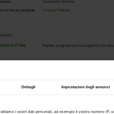
ments
Computer Science
s or local contacts
Cristani Matteo
NSORS:
ONICA.IT SRL
Funds:
assigned and managed by the de
ECT PARTICIPANTS
Cristani
Associate Professor
Dettagli
Impostazioni degli annunci
RCH AREAS INVOLVED IN THE PROJECT
zza informatica
rattiamo i vostri dati personali, ad esempio il vostro numero IP, 