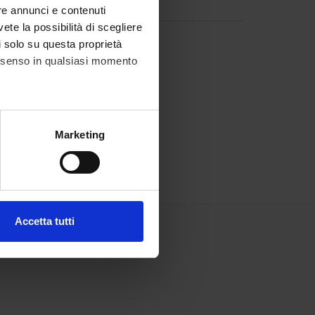
re annunci e contenuti
vete la possibilità di scegliere
li solo su questa proprietà
consenso in qualsiasi momento
alche metro,
Marketing
e specifiche (impronte
ezione dettagli
. Puoi
Accetta tutti
l media e per analizzare il
ostri partner che si occupano
azioni che hai fornito loro o